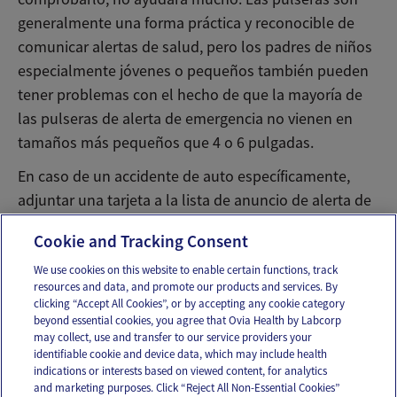
generalmente una forma práctica y reconocible de
comunicar alertas de salud, pero los padres de niños
especialmente jóvenes o pequeños también pueden
tener problemas con el hecho de que la mayoría de
las pulseras de alerta de emergencia no vienen en
tamaños más pequeños que 4 o 6 pulgadas.
En caso de un accidente de auto específicamente,
adjuntar una tarjeta a la lista de anuncio de alerta de
emergencia del auto es un sustituto o adición común.
Cookie and Tracking Consent
We use cookies on this website to enable certain functions, track
resources and data, and promote our products and services. By
Email
Text
clicking “Accept All Cookies”, or by accepting any cookie category
beyond essential cookies, you agree that Ovia Health by Labcorp
may collect, use and transfer to our service providers your
identifiable cookie and device data, which may include health
OUR APPS
indications or interests based on viewed content, for analytics
and marketing purposes. Click “Reject All Non-Essential Cookies”