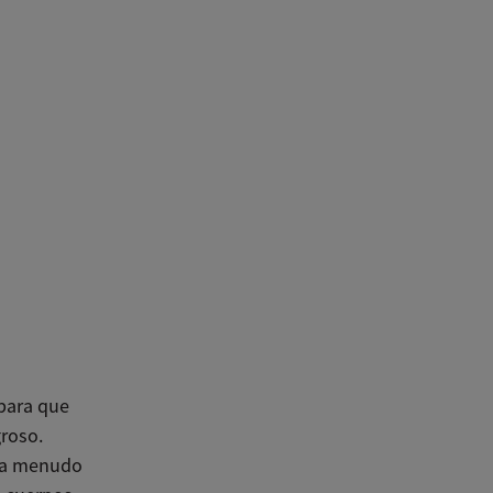
para que
groso.
s a menudo