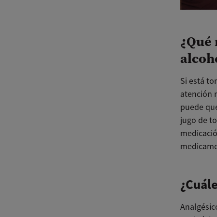
¿Qué 
alcoh
Si está t
atención 
puede que
jugo de to
medicació
medicamen
¿Cuále
Analgésic