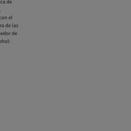
rca de
,
con el
a de las
eedor de
ohol: