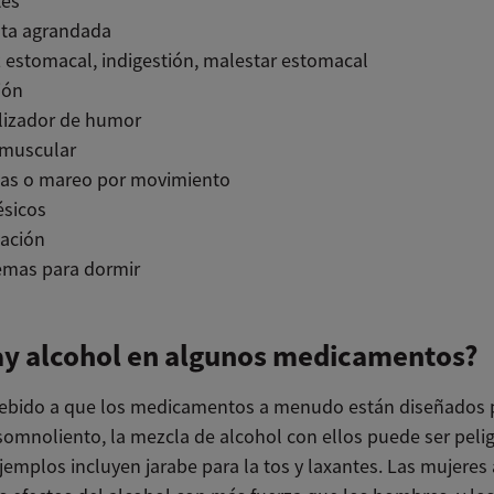
tes
ata agrandada
 estomacal, indigestión, malestar estomacal
ión
ilizador de humor
 muscular
as o mareo por movimiento
ésicos
tación
emas para dormir
ay alcohol en algunos medicamentos?
 debido a que los medicamentos a menudo están diseñados 
 somnoliento, la mezcla de alcohol con ellos puede ser peli
jemplos incluyen jarabe para la tos y laxantes. Las mujere