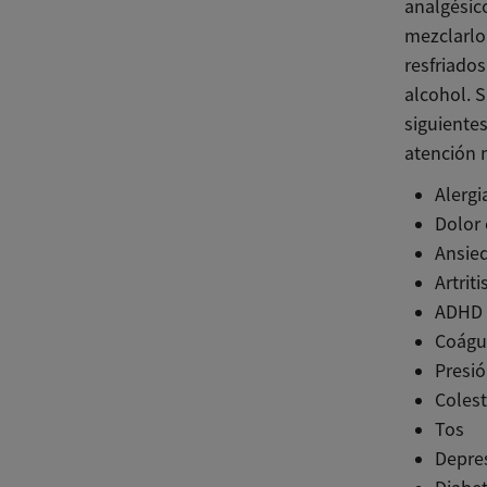
analgésic
mezclarlo
resfriados
alcohol. 
siguientes
atención 
Alergi
Dolor 
Ansied
Artriti
ADHD
Coágu
Presi
Colest
Tos
Depre