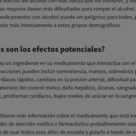
os efectos del alcohol con más fuerza que los hombres, y lo
as mayores tienen más dificultades para romper el alcohol.
edicamentos con alcohol puede ser peligroso para todos, 
ctar más intensamente a estos grupos demográficos.
s son los efectos potenciales?
y un ingrediente en su medicamento que interactúa con el 
eacciones pueden incluir somnolencia, mareos, sobredosis 
rdíacos rápidos, cambios en la presión arterial, dificultad pa
deterioro del control motor, daño hepático, úlceras, sangrad
, problemas cardíacos, bajos niveles de azúcar en la sangre
obtener más información sobre el medicamento que está t
dor de atención médica o farmacéutico probablemente esta
 de usar todos esos años de escuela y guiarlo a través de e