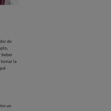
dor de
mplo,
r beber
 tomar la
qué
tre un