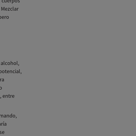
s cuerpos
 Mezclar
pero
alcohol,
potencial,
ra
o
, entre
omando,
ría
se