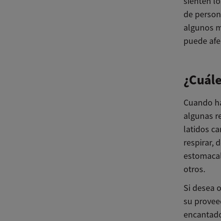
sienten l
de person
algunos m
puede afe
¿Cuále
Cuando ha
algunas r
latidos ca
respirar, 
estomacal
otros.
Si desea 
su provee
encantado