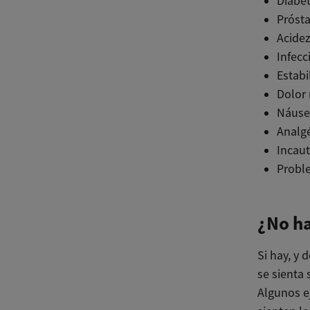
Diabe
Próst
Acidez
Infecc
Estab
Dolor
Náuse
Analg
Incau
Probl
¿No h
Si hay, y
se sienta
Algunos e