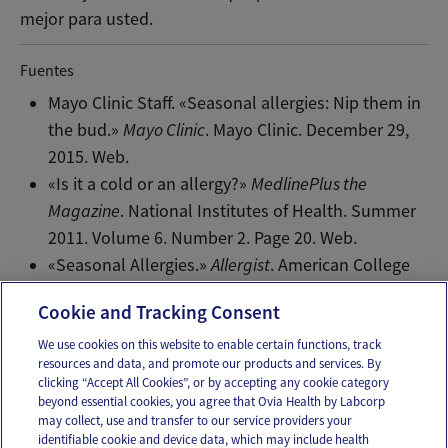
mejor para usted.
Fuentes
Mayo Clinic Staff. «Seasonal allergies: Nip them in
the bud.»
Mayo Clinic
. Mayo Clinic. December 29,
2015. Web.
«Is it a cold or an allergy?»
MedlinePlus the
Magazine
. National Institutes of Health. Summer
2011. Volume 6. Number 2. Page 20. Web.
«Seasonal Allergies.»
Allergist
. American College
of Allergy, Asthma & Immunology. 2014. Web.
Cookie and Tracking Consent
We use cookies on this website to enable certain functions, track
resources and data, and promote our products and services. By
Email
Text
clicking “Accept All Cookies”, or by accepting any cookie category
beyond essential cookies, you agree that Ovia Health by Labcorp
may collect, use and transfer to our service providers your
identifiable cookie and device data, which may include health