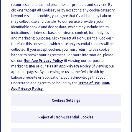
resources and data, and promote our products and services. By
Email
Text
clicking “Accept All Cookies”, or by accepting any cookie category
beyond essential cookies, you agree that Ovia Health by Labcorp
may collect, use and transfer to our service providers your
identifiable cookie and device data, which may include health
OUR APPS
indications or interests based on viewed content, for analytics
and marketing purposes. Click “Reject All Non-Essential Cookies”
to refuse this consent, in which case only essential cookies will be
collected. If you accept cookies, you must return to this cookie
banner to revoke your agreement. For more information, please
see our
Non-App Privacy Policy
(if viewing our corporate
FOLLOW US
marketing site) or our
Health App Privacy Policy
(if viewing our
app topic pages). By accessing or using the Ovia Health by
Labcorp website or applications, you acknowledge that you
understand and agree to be bound by the
Terms of Use
.
Non-
App Privacy Policy.
Cookies Settings
Email Us
Terms of Use
Privacy Policy
© 2026 Ovia Health by Labcorp
Reject All Non-Essential Cookies
Ovia products and services are provided for informational purposes only and are not
intended as a substitute for medical care or medical advice. You should contact a