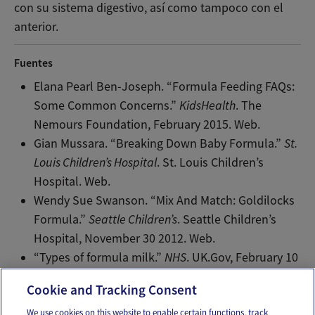
con su sistema digestivo, así como tampoco con el
anterior.
Fuentes
Elana Pearl Ben-Joseph. “Formula Feeding FAQs:
Some Common Concerns.”
KidsHealth
. The
Nemours Foundation, February 2015. Web.
Gian Mussara. “Breaking Down Baby Formula.”
St.
Louis Children’s Hospital
. St. Louis Children’s
Hospital. Web.
Wendy Sue Swanson. “Mix And Match: Goldilocks
Formula.”
Seattle Children’s
. Seattle Children’s
Hospital, November 30 2012. Web.
“Types of formula milk.”
NHS
. UK.Gov, February 10
2016. Web.
Cookie and Tracking Consent
We use cookies on this website to enable certain functions, track