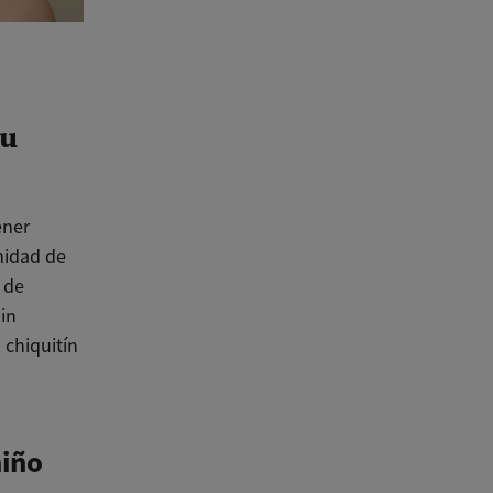
tu
ener
nidad de
 de
in
 chiquitín
niño