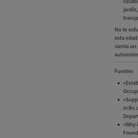
colabo
jardín
trans
No te esfu
esta edad
sienta un 
autoestim
Fuentes
«Estab
Occupa
«Suppo
eclkc.
Depar
«Why 
Found