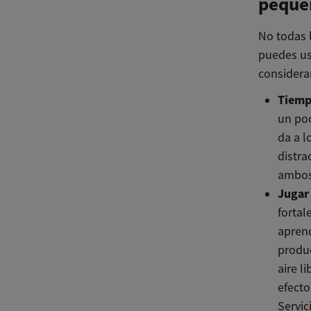
peque
No todas l
puedes us
considera
Tiemp
un poc
da a l
distra
ambos 
Jugar 
fortal
aprend
produc
aire l
efecto
Servi