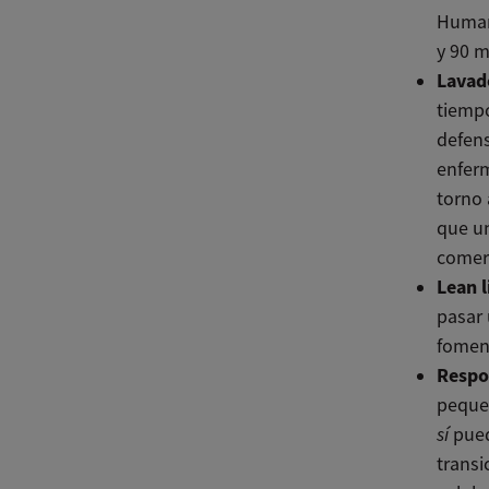
Human
y 90 m
Lavad
tiempo
defens
enferm
torno 
que un
comer
Lean l
pasar 
foment
Respo
peque
sí
pued
trans