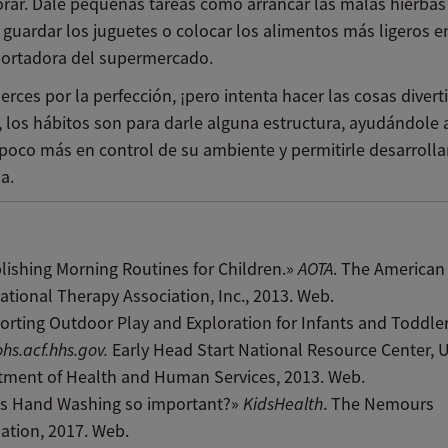
rar. Dale pequeñas tareas como arrancar las malas hierbas
, guardar los juguetes o colocar los alimentos más ligeros en
portadora del supermercado.
erces por la perfección, ¡pero intenta hacer las cosas divert
, los hábitos son para darle alguna estructura, ayudándole 
poco más en control de su ambiente y permitirle desarrollar
a.
lishing Morning Routines for Children.»
AOTA
. The American
tional Therapy Association, Inc., 2013. Web.
rting Outdoor Play and Exploration for Infants and Toddler
ohs.acf.hhs.gov.
Early Head Start National Resource Center, 
tment of Health and Human Services, 2013. Web.
is Hand Washing so important?»
KidsHealth
. The Nemours
ation, 2017. Web.