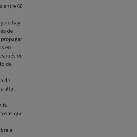
s entre 60
 y no hay
nea de
e propagar
os en
después de
to de
ra de
oz alta
 tu
 cosas que
mbre a