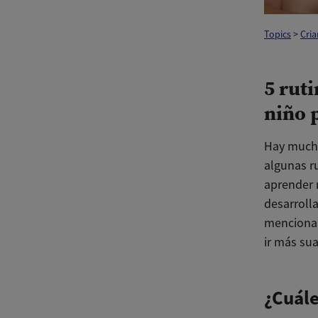
Topics
>
Cria
5 rut
niño 
Hay mucha
algunas r
aprender 
desarrolla
mencionar
ir más su
¿Cuále