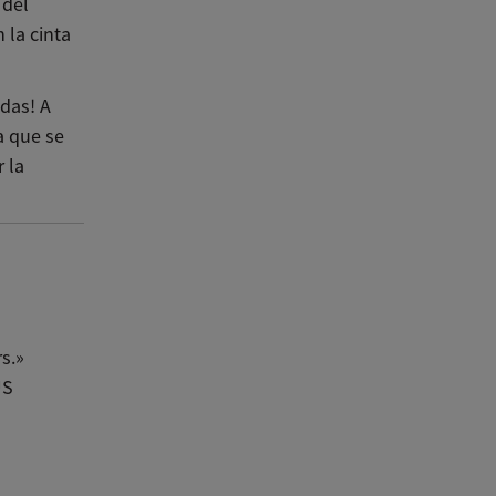
 del
 la cinta
idas! A
a que se
 la
s.»
US