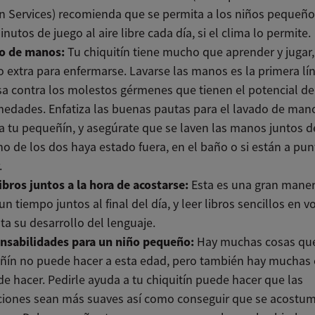
 Services) recomienda que se permita a los niños pequeño
inutos de juego al aire libre cada día, si el clima lo permite.
o de manos:
Tu chiquitín tiene mucho que aprender y jugar,
 extra para enfermarse. Lavarse las manos es la primera lí
a contra los molestos gérmenes que tienen el potencial d
edades. Enfatiza las buenas pautas para el lavado de man
a tu pequeñín, y asegúrate que se laven las manos juntos 
o de los dos haya estado fuera, en el baño o si están a pun
.
ibros juntos a la hora de acostarse:
Esta es una gran mane
un tiempo juntos al final del día, y leer libros sencillos en v
a su desarrollo del lenguaje.
nsabilidades para un niño pequeño:
Hay muchas cosas que
ñín no puede hacer a esta edad, pero también hay muchas
e hacer. Pedirle ayuda a tu chiquitín puede hacer que las
iciones sean más suaves así como conseguir que se acostu