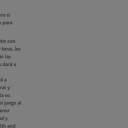
ro si
s para
itín con
 beso, les
in las
s dará a
á a
rar y
ta su
l juego al
tener
ud y
lth and