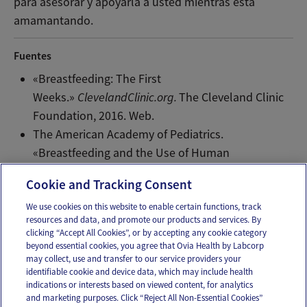
para asesorar y apoyarla a usted mientras está
amamantando.
Fuentes
«Breastfeeding: The First
Weeks.»
ClevelandClinic.org.
The Cleveland Clinic
Foundation, 2016. Web.
The American Academy of Pediatrics.
«Breastfeeding and the Use of Human
Milk.»
Pediatrics.
129(3).
Web
.
Mar 2012.
Cookie and Tracking Consent
We use cookies on this website to enable certain functions, track
resources and data, and promote our products and services. By
Email
Text
clicking “Accept All Cookies”, or by accepting any cookie category
beyond essential cookies, you agree that Ovia Health by Labcorp
may collect, use and transfer to our service providers your
identifiable cookie and device data, which may include health
OUR APPS
indications or interests based on viewed content, for analytics
and marketing purposes. Click “Reject All Non-Essential Cookies”