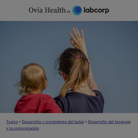
Skip
to
content
Topics
>
Desarrollo y crecimiento del bebé
>
Desarrollo del lenguaje
y la comunicación