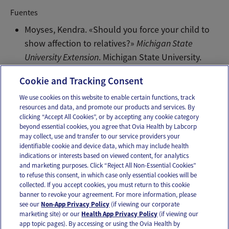
Fuentes
Moyses, Kendra. «Should you force your child to
show affection to relatives?»
Michigan State
University Extension
. Michigan State University.
December 16 2016. Web.
Cookie and Tracking Consent
We use cookies on this website to enable certain functions, track
resources and data, and promote our products and services. By
Email
Text
clicking “Accept All Cookies”, or by accepting any cookie category
beyond essential cookies, you agree that Ovia Health by Labcorp
may collect, use and transfer to our service providers your
identifiable cookie and device data, which may include health
OUR APPS
indications or interests based on viewed content, for analytics
and marketing purposes. Click “Reject All Non-Essential Cookies”
to refuse this consent, in which case only essential cookies will be
collected. If you accept cookies, you must return to this cookie
banner to revoke your agreement. For more information, please
see our
Non-App Privacy Policy
(if viewing our corporate
FOLLOW US
marketing site) or our
Health App Privacy Policy
(if viewing our
app topic pages). By accessing or using the Ovia Health by