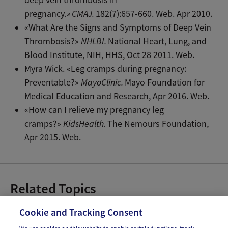
deep vein thrombosis in
pregnancy
.»
CMAJ.
182(7):657-660. Web. Apr 2010.
«What Are the Signs and Symptoms of Deep Vein
Thrombosis?»
NHLBI.
National Heart, Lung, and
Blood Institute, NIH, HHS, Oct 28 2011. Web.
Myra Wick. «Leg cramps during pregnancy:
Preventable?»
MayoClinic.
Mayo Foundation for
Medical Education and Research, Apr 2016. Web.
«How can I relieve my pregnancy leg
cramps?»
KidsHealth.
The Nemours Foundation,
Apr 2015. Web.
Related Topics
Dolores del embarazo
Cookie and Tracking Consent