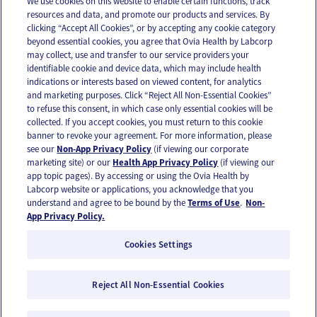
We use cookies on this website to enable certain functions, track
resources and data, and promote our products and services. By
Email
Text
clicking “Accept All Cookies”, or by accepting any cookie category
beyond essential cookies, you agree that Ovia Health by Labcorp
may collect, use and transfer to our service providers your
identifiable cookie and device data, which may include health
OUR APPS
indications or interests based on viewed content, for analytics
and marketing purposes. Click “Reject All Non-Essential Cookies”
to refuse this consent, in which case only essential cookies will be
collected. If you accept cookies, you must return to this cookie
banner to revoke your agreement. For more information, please
see our
Non-App Privacy Policy
(if viewing our corporate
FOLLOW US
marketing site) or our
Health App Privacy Policy
(if viewing our
app topic pages). By accessing or using the Ovia Health by
Labcorp website or applications, you acknowledge that you
understand and agree to be bound by the
Terms of Use
.
Non-
App Privacy Policy.
Cookies Settings
Email Us
Terms of Use
Privacy Policy
© 2026 Ovia Health by Labcorp
Reject All Non-Essential Cookies
Ovia products and services are provided for informational purposes only and are not
intended as a substitute for medical care or medical advice. You should contact a