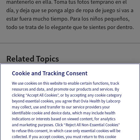
mantenerlo en ella. Toma tus fotos temprano en el
día, y deja que se ponga algo de ropa de juego si vas a
estar fuera mucho tiempo. Para los niños pequeños,
todo se trata de lo elegante que te sientes por dentro.
Related Topics
Bañar al recién nacido
Cookie and Tracking Consent
We use cookies on this website to enable certain functions, track
resources and data, and promote our products and services. By
Email
Text
clicking “Accept All Cookies”, or by accepting any cookie category
beyond essential cookies, you agree that Ovia Health by Labcorp
may collect, use and transfer to our service providers your
identifiable cookie and device data, which may include health
OUR APPS
indications or interests based on viewed content, for analytics
and marketing purposes. Click “Reject All Non-Essential Cookies”
to refuse this consent, in which case only essential cookies will be
collected. If you accept cookies, you must return to this cookie