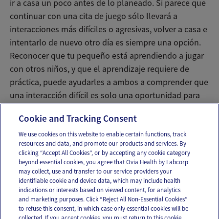
ir a casa un poco antes de lo planeado. Si parece que
continuar con una cita de juego sólo llevará a
interacciones más difíciles o agresivas, volver a casa e
intentarlo de nuevo otro día es siempre una opción.
Reconocer que tu pequeño está aprendiendo a jugar
con otros niños, y que el aprendizaje requiere de
práctica, puede ayudarles a ambos a comprender que
una interacción difícil es solo una oportunidad para
intentar hacerlo mejor la próxima vez.
Cookie and Tracking Consent
We use cookies on this website to enable certain functions, track
resources and data, and promote our products and services. By
Email
Text
clicking “Accept All Cookies”, or by accepting any cookie category
beyond essential cookies, you agree that Ovia Health by Labcorp
may collect, use and transfer to our service providers your
identifiable cookie and device data, which may include health
OUR APPS
indications or interests based on viewed content, for analytics
and marketing purposes. Click “Reject All Non-Essential Cookies”
to refuse this consent, in which case only essential cookies will be
collected. If you accept cookies, you must return to this cookie