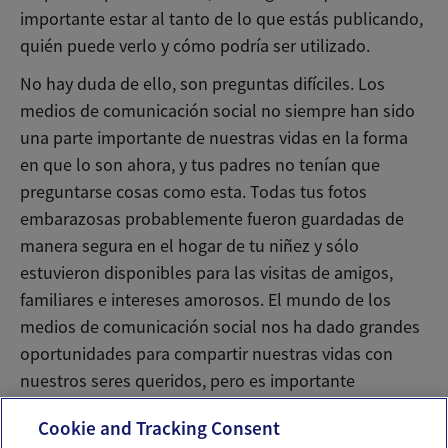
importante estar al tanto de lo que estás publicando,
quién puede verlo y cómo podría ser utilizado.
No hay duda de ello, son preguntas difíciles. Los
medios de comunicación social no siempre han sido
una parte importante de nuestras vidas en la forma
en que lo son ahora, y tus padres no tenían que
preguntarse cosas como esta. Todas tus fotos
embarazosas probablemente fueron guardadas de
manera segura en el hogar de tu niñez y sólo
estuvieron disponibles para las visitas de amigos,
familiares e intereses amorosos. El mundo de los
medios de comunicación social nos ha dado grandes
oportunidades para compartir nuestras vidas con
nuestros seres queridos, pero es importante
compartir con cuidado y atención.
Cookie and Tracking Consent