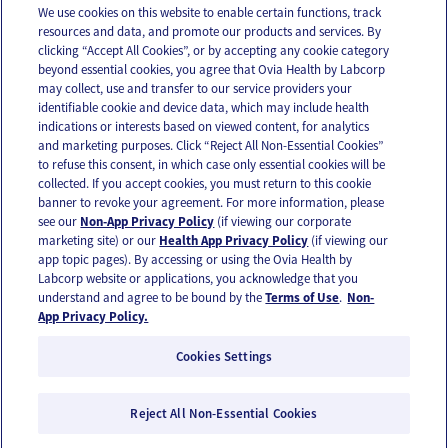
We use cookies on this website to enable certain functions, track
resources and data, and promote our products and services. By
Email
Text
clicking “Accept All Cookies”, or by accepting any cookie category
beyond essential cookies, you agree that Ovia Health by Labcorp
may collect, use and transfer to our service providers your
identifiable cookie and device data, which may include health
OUR APPS
indications or interests based on viewed content, for analytics
and marketing purposes. Click “Reject All Non-Essential Cookies”
to refuse this consent, in which case only essential cookies will be
collected. If you accept cookies, you must return to this cookie
banner to revoke your agreement. For more information, please
see our
Non-App Privacy Policy
(if viewing our corporate
FOLLOW US
marketing site) or our
Health App Privacy Policy
(if viewing our
app topic pages). By accessing or using the Ovia Health by
Labcorp website or applications, you acknowledge that you
understand and agree to be bound by the
Terms of Use
.
Non-
App Privacy Policy.
Cookies Settings
Email Us
Terms of Use
Privacy Policy
© 2026 Ovia Health by Labcorp
Reject All Non-Essential Cookies
Ovia products and services are provided for informational purposes only and are not