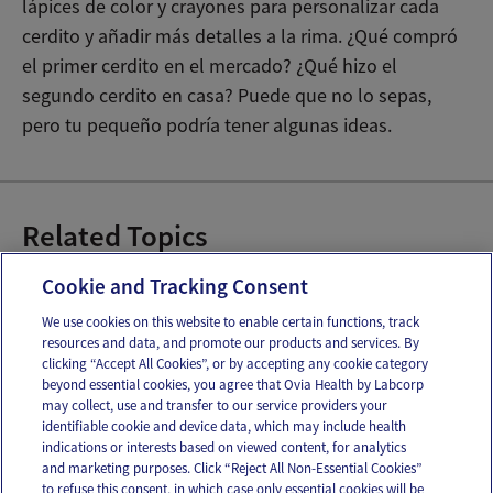
lápices de color y crayones para personalizar cada
cerdito y añadir más detalles a la rima. ¿Qué compró
el primer cerdito en el mercado? ¿Qué hizo el
segundo cerdito en casa? Puede que no lo sepas,
pero tu pequeño podría tener algunas ideas.
Related Topics
Juegos para jugar con el bebé
Cookie and Tracking Consent
We use cookies on this website to enable certain functions, track
resources and data, and promote our products and services. By
Email
Text
clicking “Accept All Cookies”, or by accepting any cookie category
beyond essential cookies, you agree that Ovia Health by Labcorp
may collect, use and transfer to our service providers your
identifiable cookie and device data, which may include health
OUR APPS
indications or interests based on viewed content, for analytics
and marketing purposes. Click “Reject All Non-Essential Cookies”
to refuse this consent, in which case only essential cookies will be