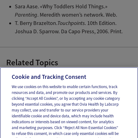
Sara Aase. «Why Toddlers Hold Things.»
Parenting
. Meredith women’s network. Web.
T. Berry Brazelton.
Touchpoints
. 10th Edition.
Joshua D. Sparrow. Da Capo Press, 2006. Print.
Related Topics
Desarrollo cognitivo del bebé
Cookie and Tracking Consent
We use cookies on this website to enable certain functions, track
resources and data, and promote our products and services. By
Email
Text
clicking “Accept All Cookies”, or by accepting any cookie category
beyond essential cookies, you agree that Ovia Health by Labcorp
may collect, use and transfer to our service providers your
identifiable cookie and device data, which may include health
OUR APPS
indications or interests based on viewed content, for analytics
and marketing purposes. Click “Reject All Non-Essential Cookies”
to refuse this consent, in which case only essential cookies will be