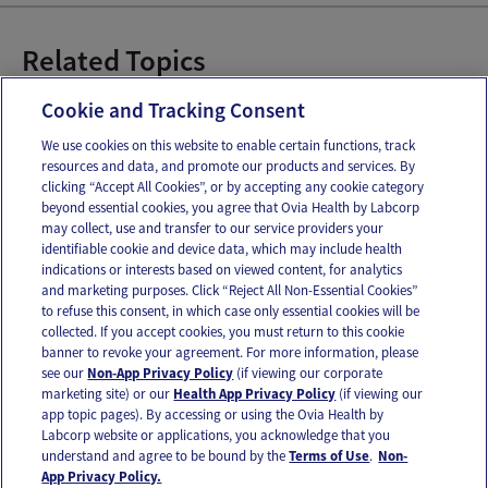
Related Topics
Aumento de peso durante el embarazo
Cookie and Tracking Consent
We use cookies on this website to enable certain functions, track
resources and data, and promote our products and services. By
Email
Text
clicking “Accept All Cookies”, or by accepting any cookie category
beyond essential cookies, you agree that Ovia Health by Labcorp
may collect, use and transfer to our service providers your
identifiable cookie and device data, which may include health
OUR APPS
indications or interests based on viewed content, for analytics
and marketing purposes. Click “Reject All Non-Essential Cookies”
to refuse this consent, in which case only essential cookies will be
collected. If you accept cookies, you must return to this cookie
banner to revoke your agreement. For more information, please
see our
Non-App Privacy Policy
(if viewing our corporate
FOLLOW US
marketing site) or our
Health App Privacy Policy
(if viewing our
app topic pages). By accessing or using the Ovia Health by
Labcorp website or applications, you acknowledge that you
understand and agree to be bound by the
Terms of Use
.
Non-
App Privacy Policy.