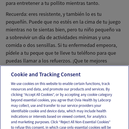
para entretener a tu pollito mientras tanto.
Recuerda: eres resistente, y también lo es tu
pequeñín. Puede que no estés en la cima de tu juego
mientras no te sientas bien, pero tu niño pequeño va
a sobrevivir un día de actividades mínimas y una
comida o dos sensillas. Si tu enfermedad empeora,
pídele a tu peque que te lleve tu teléfono para que
puedas llamar a los refuerzos. ¡Que te mejores
pronto!
Cookie and Tracking Consent
We use cookies on this website to enable certain functions, track
resources and data, and promote our products and services. By
Email
Text
clicking “Accept All Cookies”, or by accepting any cookie category
beyond essential cookies, you agree that Ovia Health by Labcorp
may collect, use and transfer to our service providers your
identifiable cookie and device data, which may include health
OUR APPS
indications or interests based on viewed content, for analytics
and marketing purposes. Click “Reject All Non-Essential Cookies”
to refuse this consent, in which case only essential cookies will be