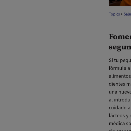
Topics
>
Salu
Fomen
segun
Si tu peq
fórmula a
alimentos
dientes m
una nueva
al introd
cuidado a
lácteos y
médica so