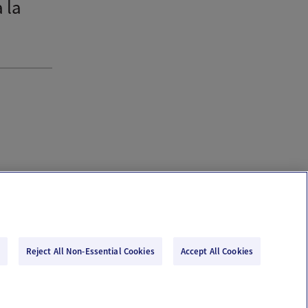
 la
Reject All Non-Essential Cookies
Accept All Cookies
Email Us
Terms of Use
Privacy Policy
© 2026 Ovia Health by Labcorp