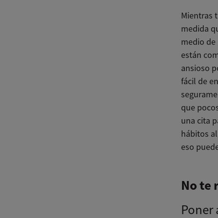
Mientras 
medida qu
medio de 
están com
ansioso p
fácil de e
seguramen
que pocos
una cita 
hábitos a
eso puede
No te 
Poner 