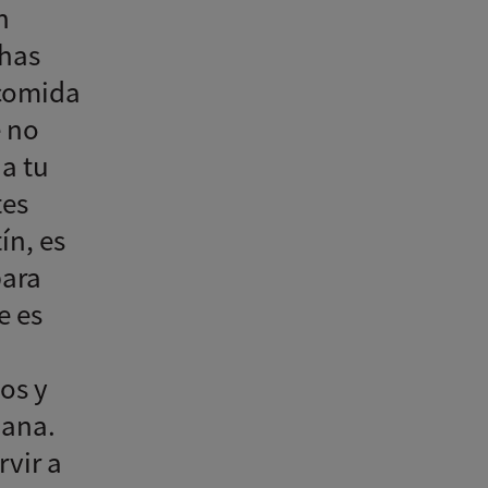
n
chas
 comida
e no
 a tu
tes
ín, es
para
e es
vos y
mana.
rvir a