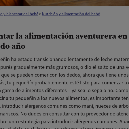
d y bienestar del bebé
>
Nutrición y alimentación del bebé
tar la alimentación aventurera en 
do año
ueñín ha estado transicionando lentamente de leche mater
 purés gradualmente más grumosos, o dio el salto de una ve
 que se pueden comer con los dedos, ahora que tiene unos
ás, tu pequeñín probablemente esté listo para comenzar a 
 gama de alimentos diferentes – ya sea lo sepa o no. Como
ucir a tu pequeñín a los nuevos alimentos, es importante t
l introducir alérgenos comunes como maní, nueces de árbol
 mariscos. No dudes en consultar con tu proveedor de atenc
bre una estrategia para introducir alérgenos comunes. Apar