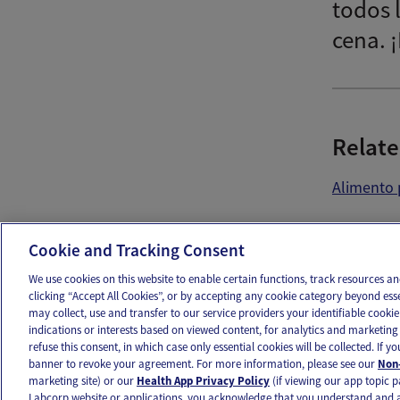
todos 
cena. 
Relate
Alimento 
Ema
Cookie and Tracking Consent
We use cookies on this website to enable certain functions, track resources 
clicking “Accept All Cookies”, or by accepting any cookie category beyond ess
may collect, use and transfer to our service providers your identifiable cook
OUR APPS
FOLLOW US
indications or interests based on viewed content, for analytics and marketing 
refuse this consent, in which case only essential cookies will be collected. If 
banner to revoke your agreement. For more information, please see our
Non-
marketing site) or our
Health App Privacy Policy
(if viewing our app topic p
Labcorp website or applications, you acknowledge that you understand and 