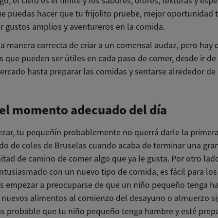
o, el cielo es el límite y los sabores, olores, texturas y esp
e puedas hacer que tu frijolito pruebe, mejor oportunidad 
ar gustos amplios y aventureros en la comida.
a manera correcta de criar a un comensal audaz, pero hay d
as que pueden ser útiles en cada paso de comer, desde ir d
ercado hasta preparar las comidas y sentarse alrededor de 
 el momento adecuado del día
zar, tu pequeñín probablemente no querrá darle la primer
do de coles de Bruselas cuando acaba de terminar una gra
itad de camino de comer algo que ya le gusta. Por otro lado
entusiasmado con un nuevo tipo de comida, es fácil para los
s empezar a preocuparse de que un niño pequeño tenga h
r nuevos alimentos al comienzo del desayuno o almuerzo si
s probable que tu niño pequeño tenga hambre y esté prep