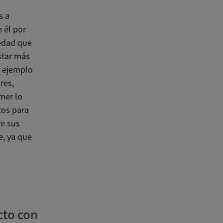
s a
 él por
 edad que
star más
n ejemplo
res,
mer lo
tos para
re sus
e, ya que
cto con