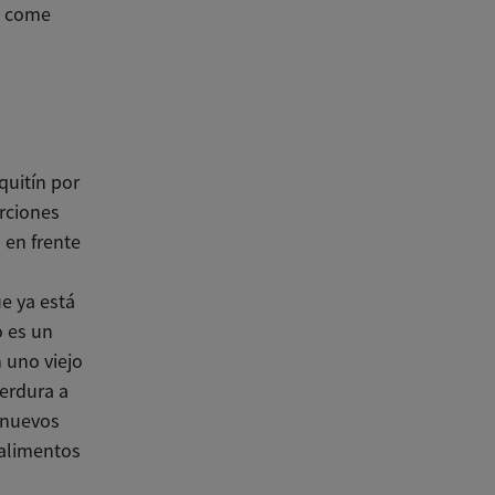
o come
quitín por
rciones
 en frente
e ya está
o es un
 uno viejo
verdura a
e nuevos
 alimentos