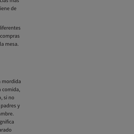
ecias más
tiene de
iferentes
e compras
la mesa.
a mordida
n comida,
, si no
 padres y
ambre.
gnifica
arado