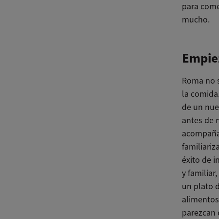
para come
mucho.
Empie
Roma no s
la comida
de un nue
antes de 
acompañam
familiari
éxito de 
y familia
un plato d
alimentos
parezcan 