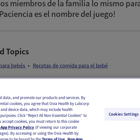
los miembros de la familia lo mismo para
¡Paciencia es el nombre del juego!
d Topics
para bebés
Recetas de comida para el bebé
il
Text
and data, and promote our products and services. By
ential cookies, you agree that Ovia Health by Labcorp
ie and device data, which may include health
Cookies Settings
purposes. Click “Reject All Non-Essential Cookies” to
you accept cookies, you must return to this cookie
App Privacy Policy
(if viewing our corporate
ages). By accessing or using the Ovia Health by
agree to be bound by the
Terms of Use
.
Non-App