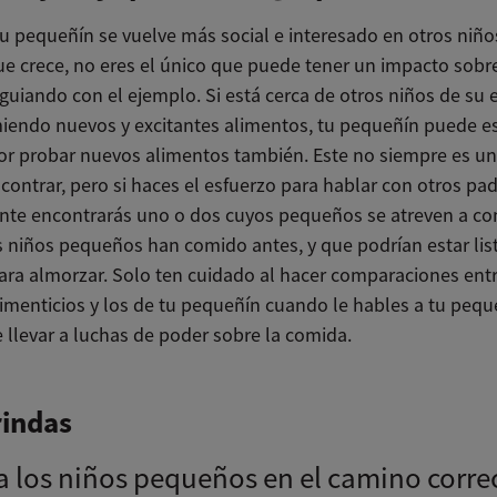
tu pequeñín se vuelve más social e interesado en otros niño
e crece, no eres el único que puede tener un impacto sobre
guiando con el ejemplo. Si está cerca de otros niños de su
iendo nuevos y excitantes alimentos, tu pequeñín puede e
or probar nuevos alimentos también. Este no siempre es u
ncontrar, pero si haces el esfuerzo para hablar con otros pad
te encontrarás uno o dos cuyos pequeños se atreven a co
 niños pequeños han comido antes, y que podrían estar lis
para almorzar. Solo ten cuidado al hacer comparaciones ent
limenticios y los de tu pequeñín cuando le hables a tu pequ
 llevar a luchas de poder sobre la comida.
rindas
a los niños pequeños en el camino corre