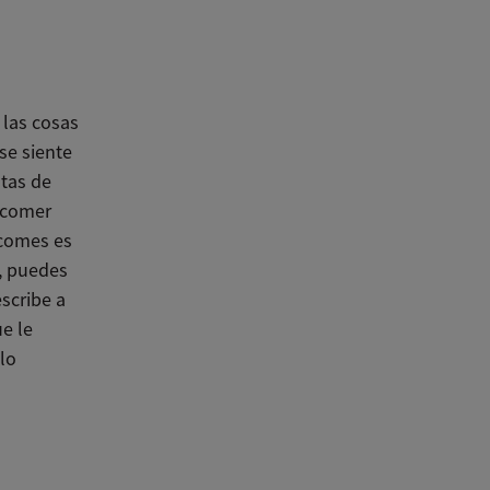
 las cosas
se siente
utas de
 comer
 comes es
a, puedes
scribe a
ue le
 lo