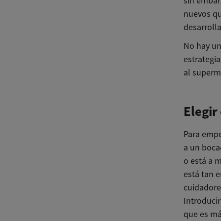
sin embarg
nuevos qu
desarroll
No hay un
estrategi
al superm
Elegir
Para empe
a un boca
o está a m
está tan 
cuidadore
Introduci
que es má