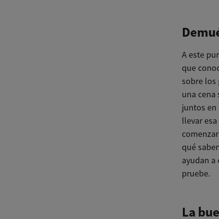
Demués
A este pu
que conoc
sobre los 
una cena 
juntos en 
llevar esa
comenzar 
qué saben.
ayudan a c
pruebe.
La bue