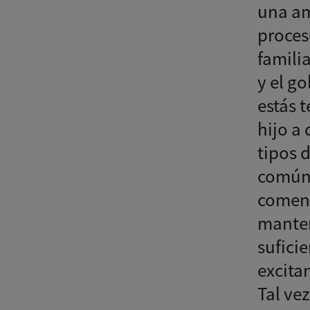
una am
proces
famili
y el go
estás 
hijo a
tipos d
común 
comenz
manten
suficie
excita
Tal ve