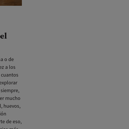
el
na o de
z a los
 cuantos
explorar
 siempre,
ener mucho
, huevos,
ión
te de eso,