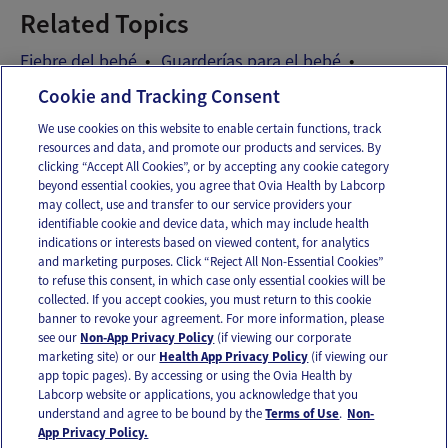
Related Topics
Fiebre del bebé
Guarderías para el bebé
Resfriado del bebé
Cookie and Tracking Consent
We use cookies on this website to enable certain functions, track
resources and data, and promote our products and services. By
Email
Text
clicking “Accept All Cookies”, or by accepting any cookie category
beyond essential cookies, you agree that Ovia Health by Labcorp
may collect, use and transfer to our service providers your
identifiable cookie and device data, which may include health
OUR APPS
indications or interests based on viewed content, for analytics
and marketing purposes. Click “Reject All Non-Essential Cookies”
to refuse this consent, in which case only essential cookies will be
collected. If you accept cookies, you must return to this cookie
banner to revoke your agreement. For more information, please
see our
Non-App Privacy Policy
(if viewing our corporate
FOLLOW US
marketing site) or our
Health App Privacy Policy
(if viewing our
app topic pages). By accessing or using the Ovia Health by
Labcorp website or applications, you acknowledge that you
understand and agree to be bound by the
Terms of Use
.
Non-
App Privacy Policy.