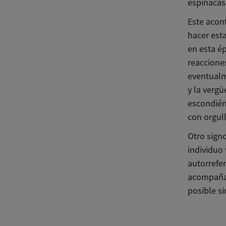
espinacas
Este acon
hacer est
en esta é
reaccione
eventualm
y la verg
escondién
con orgul
Otro sign
individuo 
autorrefe
acompañad
posible s