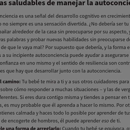
s saludables de manejar la autoconci
nciencia es una señal del desarrollo cognitivo en crecimien
o no siempre es una sensación divertida. ¿No debería ser tu
ailar alrededor de la casa sin preocuparse por su aspecto, y
vas palabras y probar nuevas habilidades sin preocuparse 
o de que le vaya mal? Por supuesto que debería, y la forma 
 a su incipiente autoconciencia puede ayudar a asegurarse
confianza en uno mismo y el sentido de resiliencia son cont
es que hay que desarrollar junto con la autoconciencia.
l camino:
Tu bebé te mira a ti y a sus otros cuidadores para
 sobre cómo responder a muchas situaciones – y las de ve
ferentes. Si eres dura contigo misma y tiendes a pensar en 
s, es muy probable que él aprenda a hacer lo mismo. Por otr
tienes calmada y haces todo lo posible por aprender de tu
z de encogerte de hombros, él puede aprender
eso
de ti.
le una forma de arreglarlo:
Cuando tu bebé se equivoca, of