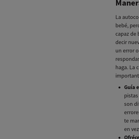
Manera
La autoco
bebé, per
capaz de b
decir nue
un error 
respondas
haga. La 
important
Guía e
pistas
son di
errore
te man
en ve
Ofréce