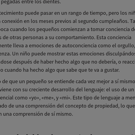
 pegadas entre los dientes.
tecimiento puede pasar en un rango de tiempo, pero los ni
a conexión en los meses previos al segundo cumpleaños. T
poca cuando los pequeños comienzan a tomar conciencia de
s de otras personas a su comportamiento. Esta conciencia
ente lleva a emociones de autoconciencia como el orgullo,
üenza. Un niño puede mostrar estas emociones disculpándo
dose después de haber hecho algo que no debería, o reac
lo cuando ha hecho algo que sabe que te va a gustar.
o de que un pequeño se entiende cada vez mejor a sí mism
viene con su creciente desarrollo del lenguaje: el uso de un
rencial como «yo», «me», y «mi». Este tipo de lenguaje a me
o de una comprensión del concepto de propiedad, lo que
in una comprensión de sí mismo.