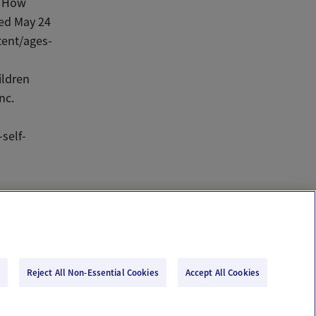
: How
ved May 24
tent/ages-
ildren
nc.
self-
Reject All Non-Essential Cookies
Accept All Cookies
Email Us
Terms of Use
Privacy Policy