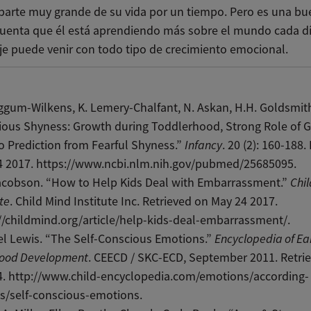
parte muy grande de su vida por un tiempo. Pero es una bu
cuenta que él está aprendiendo más sobre el mundo cada día
je puede venir con todo tipo de crecimiento emocional.
ggum-Wilkens, K. Lemery-Chalfant, N. Askan, H.H. Goldsmith
ous Shyness: Growth during Toddlerhood, Strong Role of G
 Prediction from Fearful Shyness.”
Infancy
. 20 (2): 160-188.
4 2017. https://www.ncbi.nlm.nih.gov/pubmed/25685095.
acobson. “How to Help Kids Deal with Embarrassment.”
Chi
ute
. Child Mind Institute Inc. Retrieved on May 24 2017.
//childmind.org/article/help-kids-deal-embarrassment/.
l Lewis. “The Self-Conscious Emotions.”
Encyclopedia of Ea
hood Development
. CEECD / SKC-ECD, September 2011. Retri
4. http://www.child-encyclopedia.com/emotions/according-
s/self-conscious-emotions.