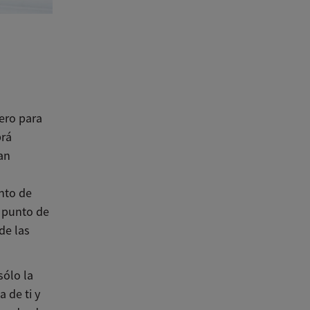
ero para
brá
an
nto de
a punto de
de las
sólo la
 de ti y