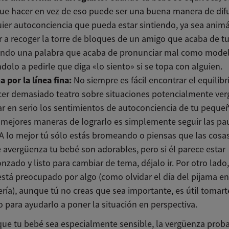
que hacer en vez de eso puede ser una buena manera de di
ier autoconciencia que pueda estar sintiendo, ya sea anim
 a recoger la torre de bloques de un amigo que acaba de t
iendo una palabra que acaba de pronunciar mal como model
ndolo a pedirle que diga «lo siento» si se topa con alguien.
 por la línea fina:
No siempre es fácil encontrar el equilibr
cer demasiado teatro sobre situaciones potencialmente ve
r en serio los sentimientos de autoconciencia de tu peque
 mejores maneras de lograrlo es simplemente seguir las pa
A lo mejor tú sólo estás bromeando o piensas que las cosas
 avergüenza tu bebé son adorables, pero si él parece estar
nzado y listo para cambiar de tema, déjalo ir. Por otro lado, 
stá preocupado por algo (como olvidar el día del pijama en
ría), aunque tú no creas que sea importante, es útil tomart
 para ayudarlo a poner la situación en perspectiva.
ue tu bebé sea especialmente sensible, la vergüenza pro