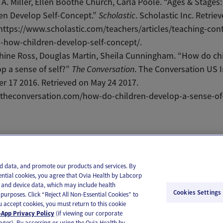
A. Miller, Ellen Boothe Church, Carla Poole. “Ages & Stages
en Develop Self-Concept.”
Scholastic
. Scholastic Inc. Retrie
https://www.scholastic.com/teachers/articles/teaching-con
-how-children-develop-self-concept/.
hine Ross, Douglas Martin, Sheila Cunningham. “How do ch
p a sense of self?”
The Conversation
. The Conversation US I
r 17 2016. Retrieved on May 24 2017.
/theconversation.com/how-do-children-develop-a-sense-of-
.
il
Text
and data, and promote our products and services. By
ential cookies, you agree that Ovia Health by Labcorp
ie and device data, which may include health
Cookies Settings
purposes. Click “Reject All Non-Essential Cookies” to
you accept cookies, you must return to this cookie
App Privacy Policy
(if viewing our corporate
ages). By accessing or using the Ovia Health by