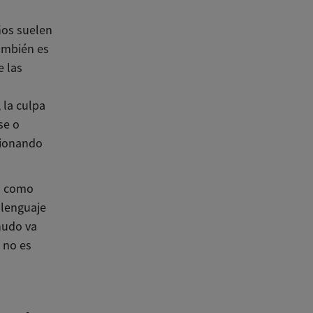
ños suelen
ambién es
 las
 la culpa
se o
cionando
o como
 lenguaje
nudo va
 no es