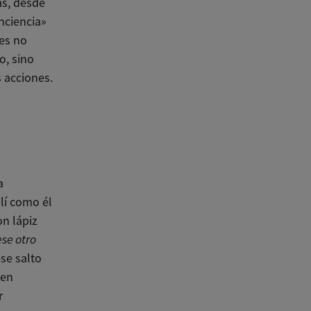
as, desde
nciencia»
nes no
o, sino
s acciones.
a
lí como él
n lápiz
ese otro
se salto
 en
r