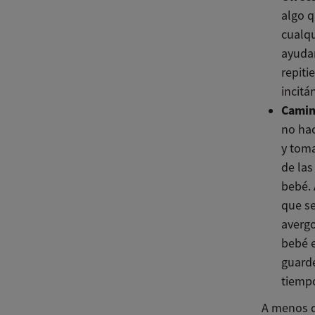
algo 
cualqu
ayudar
repit
incitá
Camina
no ha
y toma
de las
bebé. 
que se
avergo
bebé e
guarde
tiempo
A menos q