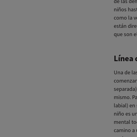
de las de
niños has
como la v
están dir
que son el
Línea 
Una de la
comenzand
separada) 
mismo. Pa
labial) en
niño es u
mental tod
camino a 