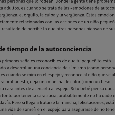
más personas que lo rodean. Donde la gente tiene problem
ta adultos, es cuando se trata de las «emociones de autoco
ergüenza, el orgullo, la culpa y la vergüenza. Estas emocio
ectamente relacionadas con las acciones de un niño pequeñ
 resultado de percibir lo que otras personas piensan de su
de tiempo de la autoconciencia
s primeras señales reconocibles de que tu pequeñito está
o a desarrollar una conciencia de sí mismo (como person
es cuando se mira en el espejo y reconoce al niño que ve al
ra probar esto, deja una mancha de color (como un beso co
 su cara antes de acercarlo al espejo. Si tu bebé piensa que
n tonto por tener la cara sucia, probablemente no ha dado e
avía. Pero si llega a frotarse la mancha, felicitaciones, está
una vida de sonreír en el espejo para asegurarse de no tene