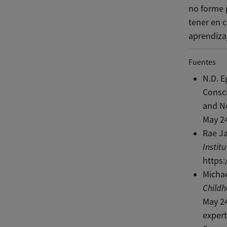
no forme 
tener en 
aprendiza
Fuentes
N.D. E
Consci
and No
May 2
Rae J
Instit
https:
Michae
Child
May 2
expert