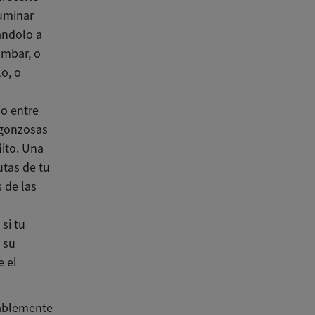
fuminar
ándolo a
umbar, o
o, o
io entre
rgonzosas
ñito. Una
utas de tu
 de las
si tu
 su
e el
bablemente