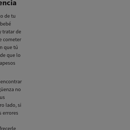
encia
to de tu
 bebé
 tratar de
de cometer
en que tú
 de que lo
rapesos
 encontrar
rgüenza no
tus
o lado, si
s errores
recerle