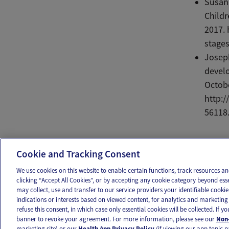
Susan 
Childr
2017. 
stages
Josep
develo
Octobe
http:/
56118
Ema
Cookie and Tracking Consent
We use cookies on this website to enable certain functions, track resources 
clicking “Accept All Cookies”, or by accepting any cookie category beyond ess
may collect, use and transfer to our service providers your identifiable cook
OUR APPS
FOLLOW US
indications or interests based on viewed content, for analytics and marketing 
refuse this consent, in which case only essential cookies will be collected. If 
banner to revoke your agreement. For more information, please see our
Non-
marketing site) or our
Health App Privacy Policy
(if viewing our app topic p