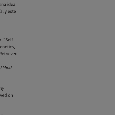
ena idea
, y este
. “Self-
enetics,
 Retrieved
ld Mind
rly
eved on