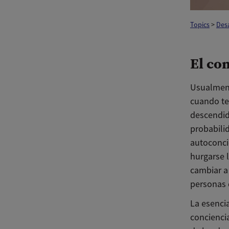
Topics
>
Desa
El co
Usualment
cuando te
descendid
probabili
autoconci
hurgarse l
cambiar a
personas 
La esencia
conciencia