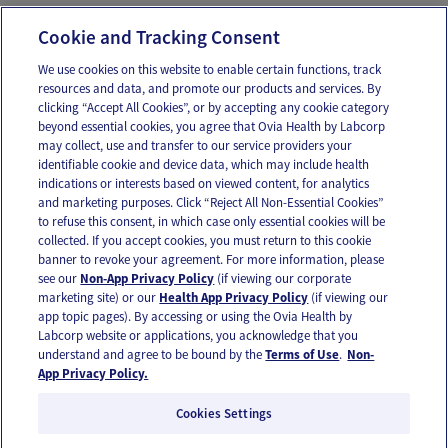
359011/.
Cookie and Tracking Consent
We use cookies on this website to enable certain functions, track
resources and data, and promote our products and services. By
Email
Text
clicking “Accept All Cookies”, or by accepting any cookie category
beyond essential cookies, you agree that Ovia Health by Labcorp
may collect, use and transfer to our service providers your
identifiable cookie and device data, which may include health
OUR APPS
indications or interests based on viewed content, for analytics
and marketing purposes. Click “Reject All Non-Essential Cookies”
to refuse this consent, in which case only essential cookies will be
collected. If you accept cookies, you must return to this cookie
banner to revoke your agreement. For more information, please
see our
Non-App Privacy Policy
(if viewing our corporate
FOLLOW US
marketing site) or our
Health App Privacy Policy
(if viewing our
app topic pages). By accessing or using the Ovia Health by
Labcorp website or applications, you acknowledge that you
understand and agree to be bound by the
Terms of Use
.
Non-
App Privacy Policy.
Cookies Settings
Email Us
Terms of Use
Privacy Policy