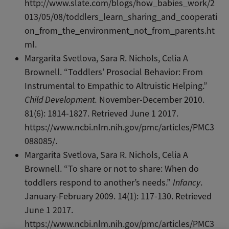
http://www.slate.com/blogs/how_babies_work/2
013/05/08/toddlers_learn_sharing_and_cooperati
on_from_the_environment_not_from_parents.ht
ml.
Margarita Svetlova, Sara R. Nichols, Celia A
Brownell. “Toddlers’ Prosocial Behavior: From
Instrumental to Empathic to Altruistic Helping.”
Child Development.
November-December 2010.
81(6): 1814-1827. Retrieved June 1 2017.
https://www.ncbi.nlm.nih.gov/pmc/articles/PMC3
088085/.
Margarita Svetlova, Sara R. Nichols, Celia A
Brownell. “To share or not to share: When do
toddlers respond to another’s needs.”
Infancy
.
January-February 2009. 14(1): 117-130. Retrieved
June 1 2017.
https://www.ncbi.nlm.nih.gov/pmc/articles/PMC3