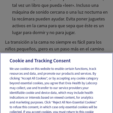
tal vez un libro que pueda «leer». Incluso una
máquina de sonido cercana o una luz nocturna en
la recámara pueden ayudar. Evita poner juguetes
activos en la cama para que sepa que éste es un
lugar para dormir y no para jugar.
La transición a la cama no siempre es fácil para los
niños pequeños, ¡pero es un paso más en el camino
hacia ser grande!
Cookie and Tracking Consent
We use cookies on this website to enable certain functions, track
resources and data, and promote our products and services. By
Email
Text
clicking “Accept All Cookies”, or by accepting any cookie category
beyond essential cookies, you agree that Ovia Health by Labcorp
may collect, use and transfer to our service providers your
identifiable cookie and device data, which may include health
OUR APPS
indications or interests based on viewed content, for analytics
and marketing purposes. Click “Reject All Non-Essential Cookies”
to refuse this consent, in which case only essential cookies will be
collected. If you accept cookies, you must return to this cookie