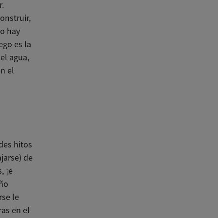
r.
onstruir,
No hay
ego es la
 el agua,
n el
des hitos
ajarse) de
, ¡e
iño
se le
ras en el