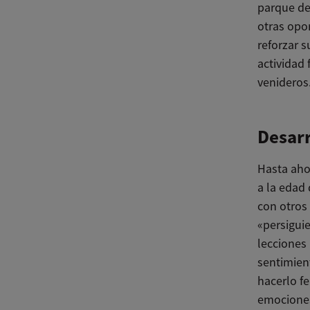
parque de 
otras opor
reforzar 
actividad 
venideros
Desarr
Hasta ahor
a la edad
con otros 
«persigui
lecciones
sentimien
hacerlo fe
emociones