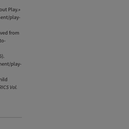
out Play.»
ent/play-
eved from
to-
5).
ment/play-
hild
RICS
Vol.