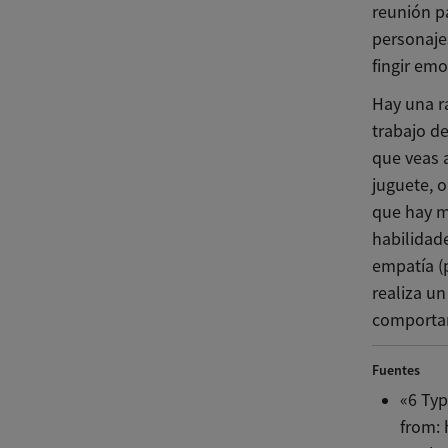
reunión p
personaje
fingir emo
Hay una ra
trabajo de
que veas 
juguete, o
que hay m
habilidade
empatía (p
realiza u
comportam
Fuentes
«6 Typ
from: 