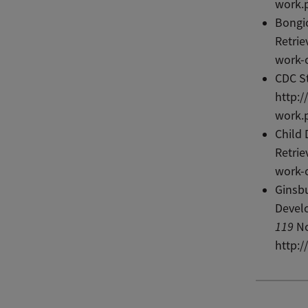
work.
Bongio
Retrie
work-
CDC St
http:/
work.
Child 
Retrie
work-
Ginsbu
Devel
119
No
http:/