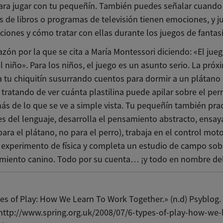
ara jugar con tu pequeñín. También puedes señalar cuando
s de libros o programas de televisión tienen emociones, y j
ciones y cómo tratar con ellas durante los juegos de fantasí
zón por la que se cita a María Montessori diciendo: «El jueg
l niño». Para los niños, el juego es un asunto serio. La próx
a tu chiquitín susurrando cuentos para dormir a un plátano
 tratando de ver cuánta plastilina puede apilar sobre el per
ás de lo que se ve a simple vista. Tu pequeñín también prac
s del lenguaje, desarrolla el pensamiento abstracto, ensay
ara el plátano, no para el perro), trabaja en el control moto
n experimento de física y completa un estudio de campo sob
iento canino. Todo por su cuenta… ¡y todo en nombre del
es of Play: How We Learn To Work Together.» (n.d) Psyblog.
http://www.spring.org.uk/2008/07/6-types-of-play-how-we-