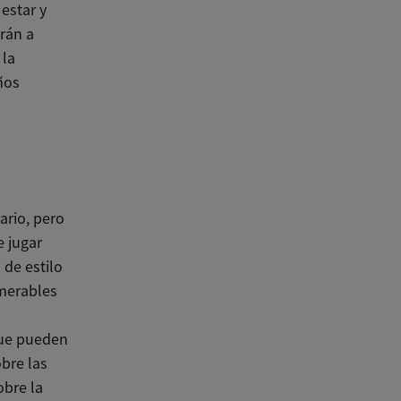
 estar y
arán a
 la
ños
ario, pero
e jugar
 de estilo
umerables
que pueden
obre las
obre la