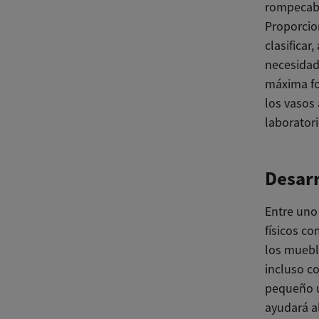
rompecabe
Proporcion
clasificar
necesidad 
máxima for
los vasos 
laboratori
Desarr
Entre uno
físicos co
los mueble
incluso co
pequeño u
ayudará al