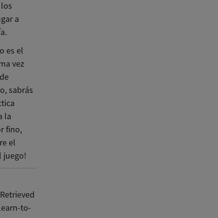
 los
ugar a
a.
o es el
ima vez
 de
ro, sabrás
tica
a la
r fino,
re el
 juego!
 Retrieved
learn-to-