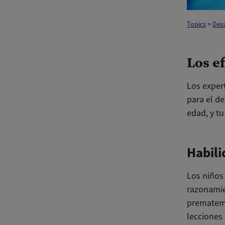
Topics
>
Desa
Los ef
Los expert
para el de
edad, y tu
Habili
Los niños
razonamie
prematemá
lecciones