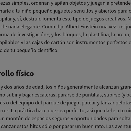
zas simples, ordenan y apilan objetos y juegan a pretende
arle a tu niño pequeño juguetes sencillos y abiertos para c
, apilar y, sí, destruir, fomenta este tipo de juegos creativos. 
de nada elegante. Como dijo Albert Einstein una vez, «el ju
ma de investigación», y los bloques, la plastilina, la arena,
apilables y las cajas de cartón son instrumentos perfectos e
o de tu pequeño científico.
ollo físico
 y dos años de edad, los niños generalmente alcanzan gran
mo subir y bajar escaleras, pararse de puntillas, subirse (y b
s o del equipo del parque de juego, patear y lanzar pelotas
rrer! La práctica hace que sea perfecto, así que darle a tu n
n montón de espacios seguros y oportunidades para soltar
canzar estos hitos sólo por pasar un buen rato. Las aventu