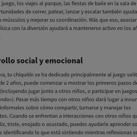
juego, los viajes al parque, las fiestas de baile en la sala de
tunidades de correr, patear, lanzar y escalar también ayud
su músculos y mejorar su coordinación. Más que eso, asociar
física con la diversión ayudará a mantenerse activo en los a
.
ollo social y emocional
a, tu chiquitín se ha dedicado principalmente al juego solit
 de 2 años, puede comenzar a mostrar los primeros pasos d
(incluyendo jugar junto a otros niños, o participar en juegos
endo»). Pasar más tiempo con otros niños dará lugar a inn
 informales sobre cómo compartir, turnarse y manejar los
tos. Cuando se enfrentan a interacciones con otros niños 
liz, triste, enojado o asustado, puedes ayudarle aprender s
 identificando lo que está sintiendo mientras reflexionas s