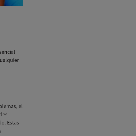
sencial
cualquier
blemas, el
ades
do. Estas
n