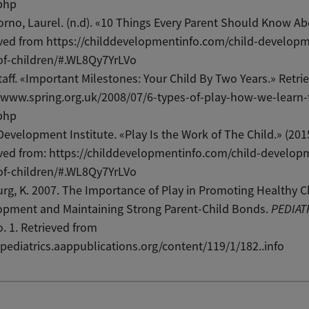
php
rno, Laurel. (n.d). «10 Things Every Parent Should Know Ab
ved from https://childdevelopmentinfo.com/child-developm
of-children/#.WL8Qy7YrLVo
aff. «Important Milestones: Your Child By Two Years.» Retri
/www.spring.org.uk/2008/07/6-types-of-play-how-we-learn-
php
Development Institute. «Play Is the Work of The Child.» (201
ved from: https://childdevelopmentinfo.com/child-develop
of-children/#.WL8Qy7YrLVo
rg, K. 2007. The Importance of Play in Promoting Healthy C
opment and Maintaining Strong Parent-Child Bonds.
PEDIAT
. 1. Retrieved from
/pediatrics.aappublications.org/content/119/1/182..info