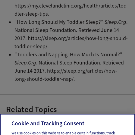
https://my.clevelandclinic.org/health/articles/tod
dler-sleep-tips.
“How Long Should My Toddler Sleep?”
Sleep.Org
.
National Sleep Foundation. Retrieved June 14
2017. https://sleep.org/articles/how-long-should-
toddler-sleep/.
“Toddlers and Napping: How Much Is Normal?”
Sleep.Org
. National Sleep Foundation. Retrieved
June 14 2017. https://sleep.org/articles/how-
long-should-toddler-nap/.
Related Topics
Horarios de sueño del bebé
Cookie and Tracking Consent
We use cookies on this website to enable certain functions, track