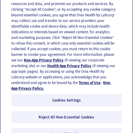
resources and data, and promote our products and services. By
Email
Text
clicking “Accept All Cookies”, or by accepting any cookie category
beyond essential cookies, you agree that Ovia Health by Labcorp
may collect, use and transfer to our service providers your
identifiable cookie and device data, which may include health
OUR APPS
indications or interests based on viewed content, for analytics
and marketing purposes. Click “Reject All Non-Essential Cookies”
to refuse this consent, in which case only essential cookies will be
collected. If you accept cookies, you must return to this cookie
banner to revoke your agreement. For more information, please
see our
Non-App Privacy Policy
(if viewing our corporate
FOLLOW US
marketing site) or our
Health App Privacy Policy
(if viewing our
app topic pages). By accessing or using the Ovia Health by
Labcorp website or applications, you acknowledge that you
understand and agree to be bound by the
Terms of Use
.
Non-
App Privacy Policy.
Cookies Settings
Email Us
Terms of Use
Privacy Policy
© 2026 Ovia Health by Labcorp
Reject All Non-Essential Cookies
Ovia products and services are provided for informational purposes only and are not
intended as a substitute for medical care or medical advice. You should contact a