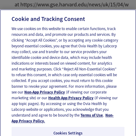
at https://www.gse.harvard.edu/news/uk/15/04/w
hen-bad-things-happen.
Cookie and Tracking Consent
We use cookies on this website to enable certain functions, track
resources and data, and promote our products and services. By
Email
Text
clicking “Accept All Cookies”, or by accepting any cookie category
beyond essential cookies, you agree that Ovia Health by Labcorp
may collect, use and transfer to our service providers your
identifiable cookie and device data, which may include health
OUR APPS
indications or interests based on viewed content, for analytics
and marketing purposes. Click “Reject All Non-Essential Cookies”
to refuse this consent, in which case only essential cookies will be
collected. If you accept cookies, you must return to this cookie
banner to revoke your agreement. For more information, please
see our
Non-App Privacy Policy
(if viewing our corporate
FOLLOW US
marketing site) or our
Health App Privacy Policy
(if viewing our
app topic pages). By accessing or using the Ovia Health by
Labcorp website or applications, you acknowledge that you
understand and agree to be bound by the
Terms of Use
.
Non-
App Privacy Policy.
Cookies Settings