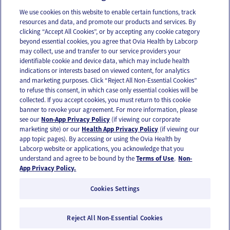
We use cookies on this website to enable certain functions, track
resources and data, and promote our products and services. By
Email
Text
clicking “Accept All Cookies”, or by accepting any cookie category
beyond essential cookies, you agree that Ovia Health by Labcorp
may collect, use and transfer to our service providers your
identifiable cookie and device data, which may include health
OUR APPS
indications or interests based on viewed content, for analytics
and marketing purposes. Click “Reject All Non-Essential Cookies”
to refuse this consent, in which case only essential cookies will be
collected. If you accept cookies, you must return to this cookie
banner to revoke your agreement. For more information, please
see our
Non-App Privacy Policy
(if viewing our corporate
FOLLOW US
marketing site) or our
Health App Privacy Policy
(if viewing our
app topic pages). By accessing or using the Ovia Health by
Labcorp website or applications, you acknowledge that you
understand and agree to be bound by the
Terms of Use
.
Non-
App Privacy Policy.
Cookies Settings
Email Us
Terms of Use
Privacy Policy
© 2026 Ovia Health by Labcorp
Reject All Non-Essential Cookies