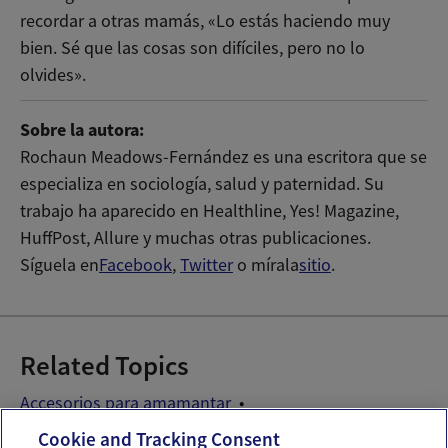
recordar a otras mamás, «Lo estás haciendo muy
bien. Sé que las cosas son difíciles, pero no lo
olvides».
Sobre la autora:
Rochaun Meadows-Fernández es una escritora que se
especializa en sociología, salud y paternidad. Su
trabajo ha aparecido en Healthline, Yes! Magazine,
HuffPost, Allure y muchas otras publicaciones.
Síguela en
Facebook
,
Twitter
o mírala
sitio
.
Related Topics
Accesorios para amamantar
Problemas de amamantamiento
Cookie and Tracking Consent