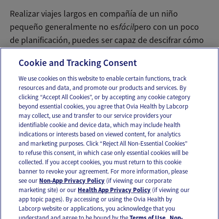
Realizar viajes largos en compañía de un niño
pequeño generalmente no es
fácil
pero con un poco
de planificación, puedes ser capaz de descifrar cómo
hacerlo un poco menos difícil.
Cookie and Tracking Consent
We use cookies on this website to enable certain functions, track
resources and data, and promote our products and services. By
Email
Text
clicking “Accept All Cookies”, or by accepting any cookie category
beyond essential cookies, you agree that Ovia Health by Labcorp
may collect, use and transfer to our service providers your
identifiable cookie and device data, which may include health
OUR APPS
indications or interests based on viewed content, for analytics
and marketing purposes. Click “Reject All Non-Essential Cookies”
to refuse this consent, in which case only essential cookies will be
collected. If you accept cookies, you must return to this cookie
banner to revoke your agreement. For more information, please
see our
Non-App Privacy Policy
(if viewing our corporate
FOLLOW US
marketing site) or our
Health App Privacy Policy
(if viewing our
app topic pages). By accessing or using the Ovia Health by
Labcorp website or applications, you acknowledge that you
understand and agree to be bound by the
Terms of Use
.
Non-