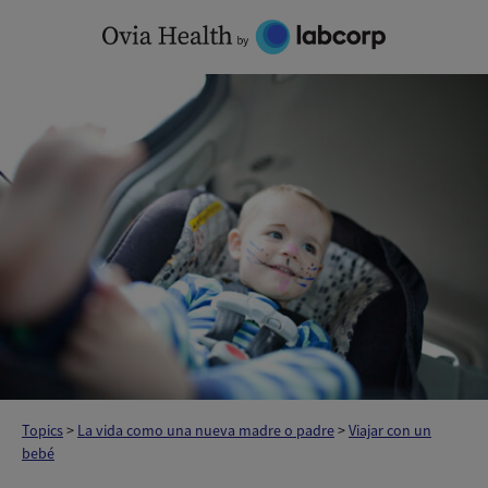
Skip
to
content
Topics
>
La vida como una nueva madre o padre
>
Viajar con un
bebé