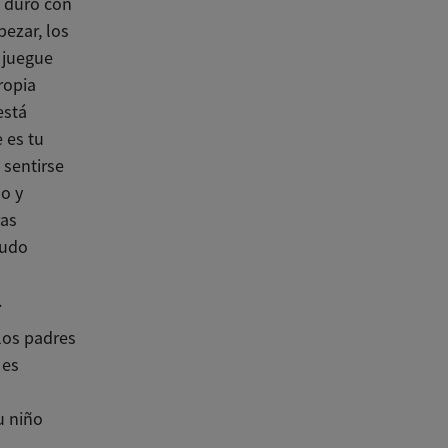
 duro con
ezar, los
 juegue
ropia
está
 es tu
 sentirse
do y
ras
nudo
a
.
los padres
 es
u niño