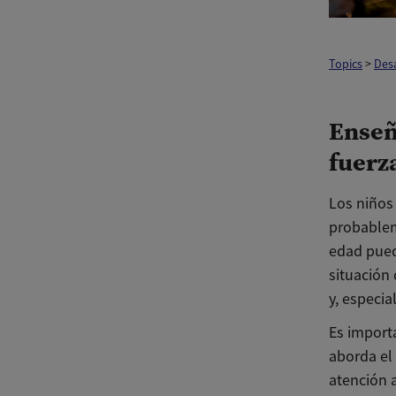
Topics
>
Desa
Enseñ
fuerz
Los niños
probablem
edad pued
situación 
y, especi
Es import
aborda el
atención 