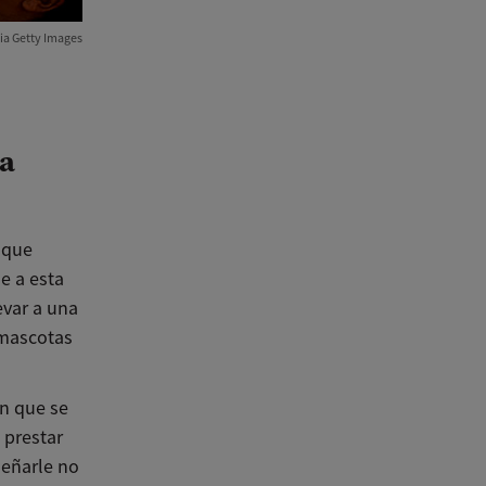
ia Getty Images
ia
nque
e a esta
evar a una
 mascotas
en que se
 prestar
señarle no