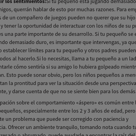
ir los sentimientos:
Si tu pequeño está jugando demasiado
igos, querrán hablar de esto por muchas razones. Para emp
s de un compañero de juegos pueden no querer que su hijo
 y tener la oportunidad de interactuar con los niños de su p
s una parte importante de su desarrollo. Si tu pequeño se 
ndo demasiado duro, es importante que intervengas, ya que
o establecer límites para tu pequeño y otros padres pueden
dos al hacerlo.Si lo necesitas, llama a tu pequeño a un la
tarle cómo sentiría si su amigo lo hubiera golpeado mient
an. Esto puede sonar obvio, pero los niños pequeños a me
tan la prontitud para ver la situación desde una perspectiv
nte, y darse cuenta de que no se siente bien para los demás
pación sobre el comportamiento «áspero» es común entre 
pequeños, especialmente entre los 2 y 3 años de edad, pero
te un problema que puede ser corregido con paciencia y
cia. Ofrecer un ambiente tranquilo, tomando nota cuando t
tresado o abrumado, puede ayudarle a encontrar la raíz del