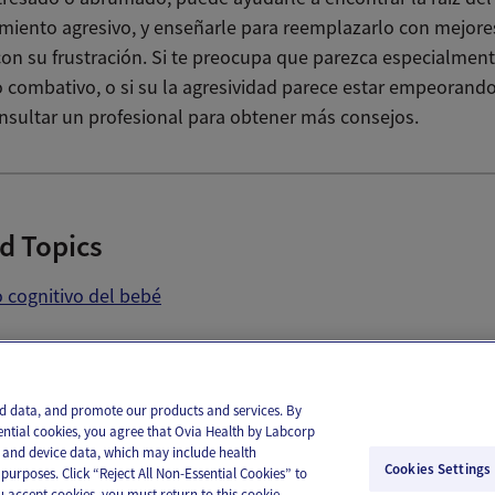
iento agresivo, y enseñarle para reemplazarlo con mejore
 con su frustración. Si te preocupa que parezca especialmen
o combativo, o si su la agresividad parece estar empeorand
onsultar un profesional para obtener más consejos.
d Topics
o cognitivo del bebé
il
Text
and data, and promote our products and services. By
ential cookies, you agree that Ovia Health by Labcorp
ie and device data, which may include health
Cookies Settings
purposes. Click “Reject All Non-Essential Cookies” to
you accept cookies, you must return to this cookie