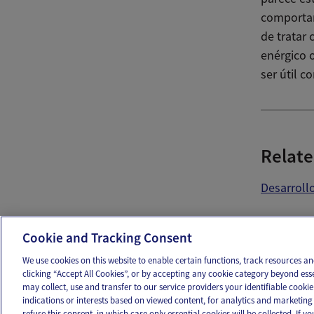
comportam
de tratar
enérgico 
ser útil c
Relate
Desarroll
Ema
Cookie and Tracking Consent
We use cookies on this website to enable certain functions, track resources 
clicking “Accept All Cookies”, or by accepting any cookie category beyond ess
may collect, use and transfer to our service providers your identifiable cook
OUR APPS
FOLLOW US
indications or interests based on viewed content, for analytics and marketing 
refuse this consent, in which case only essential cookies will be collected. If 