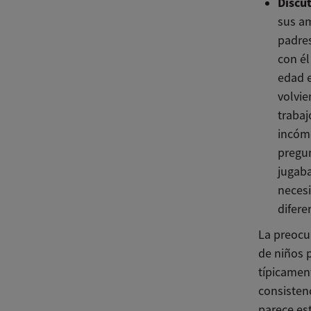
Discut
sus am
padre
con él
edad e
volvie
trabaj
incómo
pregun
jugab
necesi
difere
La preocu
de niños 
típicamen
consisten
parece es