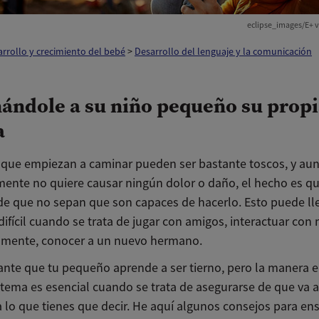
eclipse_images/E+ v
rrollo y crecimiento del bebé
>
Desarrollo del lenguaje y la comunicación
ándole a su niño pequeño su prop
a
 que empiezan a caminar pueden ser bastante toscos, y au
ente no quiere causar ningún dolor o daño, el hecho es qu
e que no sepan que son capaces de hacerlo. Esto puede ll
difícil cuando se trata de jugar con amigos, interactuar con
almente, conocer a un nuevo hermano.
ante que tu pequeño aprende a ser tierno, pero la manera 
 tema es esencial cuando se trata de asegurarse de que va a
a lo que tienes que decir. He aquí algunos consejos para en