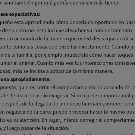
, sino también por qué podría querer ser más tierno.
ece expectativas:
queño esta aprendiendo cómo debería comportarse en base
 de su entorno. Esto incluye absorber su comportamiento, 
jemplo actuando de la manera que usted desea que actúese
tante como las cosas que enseñas directamente. Cuando j
ro de la familia, por ejemplo, muéstrale cómo hacer toques
umar al animal. Cuanto más vea tus interacciones consiste
osas, más se inclina a actuar de la misma manera.
iona apropiadamente:
puesto, quieres cortar el comportamiento no deseado de ra
ate de reaccionar sin exagerar. Si tu hijo se comporta mal p
z después de la llegada de un nuevo hermano, obtener una 
ón negativa de tu parte puede provocar hacer lo mismo otra 
lta es tu atención. En lugar, intenta corregir el comportami
, y luego pasar de la situación.