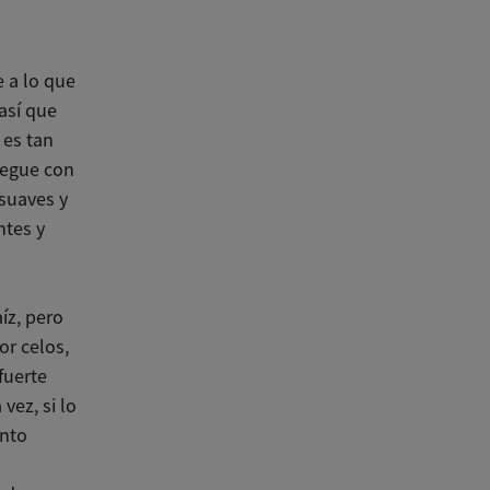
 a lo que
así que
 es tan
uegue con
 suaves y
ntes y
íz, pero
or celos,
fuerte
vez, si lo
ento