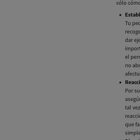
sólo cómo
Establ
Tu pe
recoge
dar e
impor
el per
no abr
afectu
Reacc
Por su
asegúr
tal ve
reacci
que fa
simple