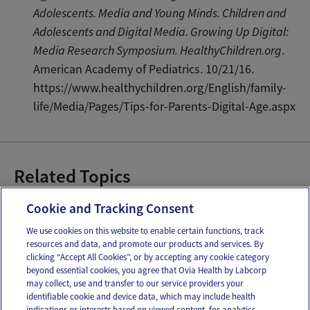
Adolescents. Media and Young Minds. Children and
Adolescents and Digital Media. Growing Up Digital:
Media Research Symposium. HealthyChildren.org
.
American Academy of Pediatrics. 10/21/16.
https://www.healthychildren.org/English/family-
life/Media/Pages/Tips-for-Parents-Digital-Age.aspx
Related Topics
Tiempo de pantalla para el bebé
Cookie and Tracking Consent
We use cookies on this website to enable certain functions, track
resources and data, and promote our products and services. By
Email
Text
clicking “Accept All Cookies”, or by accepting any cookie category
beyond essential cookies, you agree that Ovia Health by Labcorp
may collect, use and transfer to our service providers your
identifiable cookie and device data, which may include health
OUR APPS
indications or interests based on viewed content, for analytics