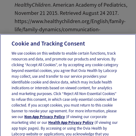
HealthyChildren
. American Academy of Pediatrics,
November 21 2015. Retrieved August 24 2017.
https://www.healthychildren.org/English/family-
life/family-dynamics/communication-
discipline/Pages/Temper-Tantrums.aspx.
Cookie and Tracking Consent
We use cookies on this website to enable certain functions, track
resources and data, and promote our products and services. By
Email
Text
clicking “Accept All Cookies”, or by accepting any cookie category
beyond essential cookies, you agree that Ovia Health by Labcorp
may collect, use and transfer to our service providers your
identifiable cookie and device data, which may include health
OUR APPS
indications or interests based on viewed content, for analytics
and marketing purposes. Click “Reject All Non-Essential Cookies”
to refuse this consent, in which case only essential cookies will be
collected. If you accept cookies, you must return to this cookie
banner to revoke your agreement. For more information, please
see our
Non-App Privacy Policy
(if viewing our corporate
FOLLOW US
marketing site) or our
Health App Privacy Policy
(if viewing our
app topic pages). By accessing or using the Ovia Health by
Labcorp website or applications, you acknowledge that you