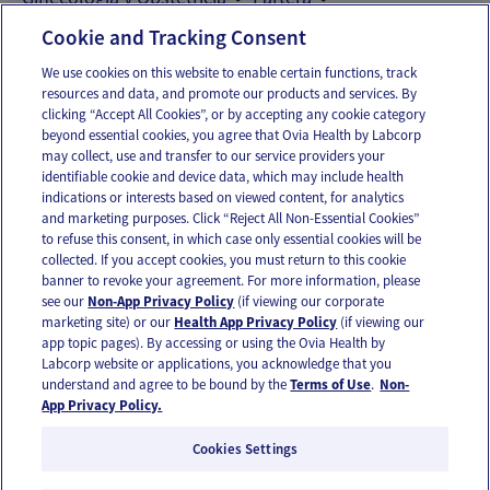
Proveedores del cuidado de la salud reproductiva
Cookie and Tracking Consent
We use cookies on this website to enable certain functions, track
resources and data, and promote our products and services. By
Email
Text
clicking “Accept All Cookies”, or by accepting any cookie category
beyond essential cookies, you agree that Ovia Health by Labcorp
may collect, use and transfer to our service providers your
identifiable cookie and device data, which may include health
OUR APPS
indications or interests based on viewed content, for analytics
and marketing purposes. Click “Reject All Non-Essential Cookies”
to refuse this consent, in which case only essential cookies will be
collected. If you accept cookies, you must return to this cookie
banner to revoke your agreement. For more information, please
see our
Non-App Privacy Policy
(if viewing our corporate
FOLLOW US
marketing site) or our
Health App Privacy Policy
(if viewing our
app topic pages). By accessing or using the Ovia Health by
Labcorp website or applications, you acknowledge that you
understand and agree to be bound by the
Terms of Use
.
Non-
App Privacy Policy.
Cookies Settings
Email Us
Terms of Use
Privacy Policy