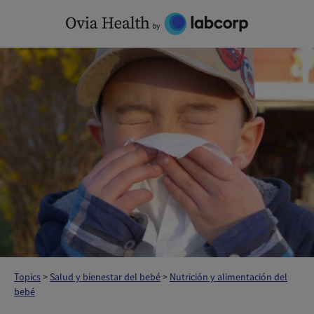
Skip
to
content
Topics
>
Salud y bienestar del bebé
>
Nutrición y alimentación del
bebé