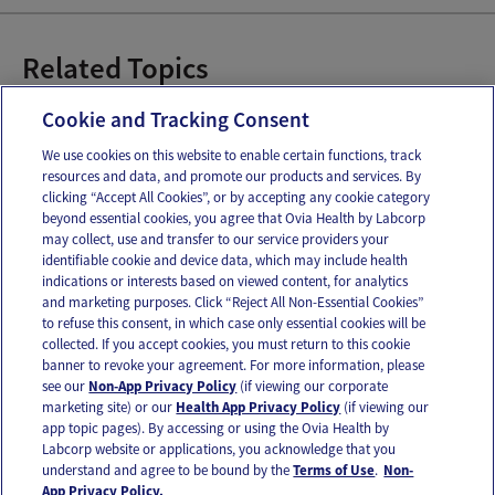
Related Topics
Alergias del bebé
Cookie and Tracking Consent
We use cookies on this website to enable certain functions, track
resources and data, and promote our products and services. By
Email
Text
clicking “Accept All Cookies”, or by accepting any cookie category
beyond essential cookies, you agree that Ovia Health by Labcorp
may collect, use and transfer to our service providers your
identifiable cookie and device data, which may include health
OUR APPS
indications or interests based on viewed content, for analytics
and marketing purposes. Click “Reject All Non-Essential Cookies”
to refuse this consent, in which case only essential cookies will be
collected. If you accept cookies, you must return to this cookie
banner to revoke your agreement. For more information, please
see our
Non-App Privacy Policy
(if viewing our corporate
FOLLOW US
marketing site) or our
Health App Privacy Policy
(if viewing our
app topic pages). By accessing or using the Ovia Health by
Labcorp website or applications, you acknowledge that you
understand and agree to be bound by the
Terms of Use
.
Non-
App Privacy Policy.