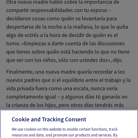
Otra nueva madre habló sobre la importancia de
compartir responsabilidades con tu esposo –
decidieron cosas como quién se levantaría para
despertarse de la noche a la mañana, lo que le quita
algo de estrés a la hora de decidir de quién es el
turno. «Empiezas a darte cuenta de las discusiones
que tienes sobre quién está haciendo lo que no tiene
que ver con los niños, sólo con ustedes dos», dijo.
Finalmente, una nueva madre quería recordar a los
nuevos padres que si el equilibrio entre el trabajo y la
vida privada fuera como una escala, nunca sería
completamente igual – y algunos días tú ganarás en
la crianza de los hijos, pero otros días tendrás más
éxito como empleado.
Cookie and Tracking Consent
We use cookies on this website to enable certain functions, track
resources and data, and promote our products and services. By
Email
Text