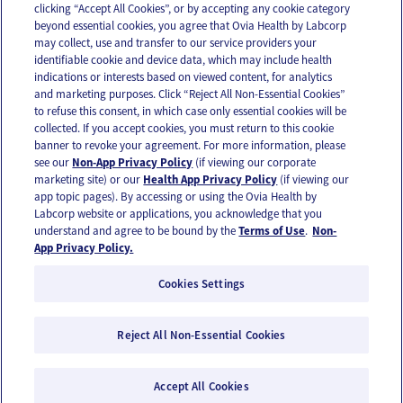
clicking “Accept All Cookies”, or by accepting any cookie category
beyond essential cookies, you agree that Ovia Health by Labcorp
may collect, use and transfer to our service providers your
identifiable cookie and device data, which may include health
OUR APPS
indications or interests based on viewed content, for analytics
and marketing purposes. Click “Reject All Non-Essential Cookies”
to refuse this consent, in which case only essential cookies will be
collected. If you accept cookies, you must return to this cookie
banner to revoke your agreement. For more information, please
see our
Non-App Privacy Policy
(if viewing our corporate
FOLLOW US
marketing site) or our
Health App Privacy Policy
(if viewing our
app topic pages). By accessing or using the Ovia Health by
Labcorp website or applications, you acknowledge that you
understand and agree to be bound by the
Terms of Use
.
Non-
App Privacy Policy.
Cookies Settings
Email Us
Terms of Use
Privacy Policy
© 2026 Ovia Health by Labcorp
Reject All Non-Essential Cookies
Ovia products and services are provided for informational purposes only and are not
intended as a substitute for medical care or medical advice. You should contact a
Accept All Cookies
healthcare provider if you need medical care or advice. Please see our Terms of Use and
Privacy Policy for more information.