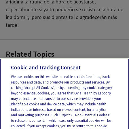
añadir a la rutina de la hora de acostarse,
especialmente si ya tu pequeño se resiste a la hora de
ir a dormir, ¡pero sus dientes te lo agradecerán más
tarde!
Related Topics
Bañar al recién nacido
Dentición
Cookie and Tracking Consent
We use cookies on this website to enable certain functions, track
resources and data, and promote our products and services. By
Email
Text
clicking “Accept All Cookies”, or by accepting any cookie category
beyond essential cookies, you agree that Ovia Health by Labcorp
may collect, use and transfer to our service providers your
identifiable cookie and device data, which may include health
OUR APPS
indications or interests based on viewed content, for analytics
and marketing purposes. Click “Reject All Non-Essential Cookies”
to refuse this consent, in which case only essential cookies will be
collected. If you accept cookies, you must return to this cookie