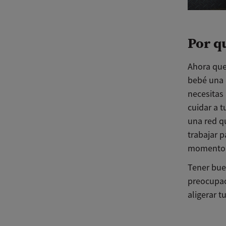
Por q
Ahora que 
bebé una 
necesitas
cuidar a 
una red q
trabajar 
momento d
Tener bue
preocupac
aligerar t