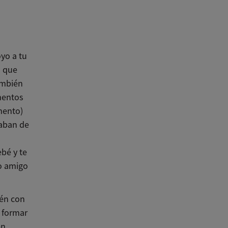
yo a tu
s que
ambién
mentos
mento)
caban de
bé y te
o amigo
ién con
l formar
en