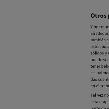
Otros 
Y por muc
alrededor
también s
estén lid
sólidos y
puede ser
tener bebé
casualmen
das cuent
en el trab
Tal vez n
esta etapa
parte de u