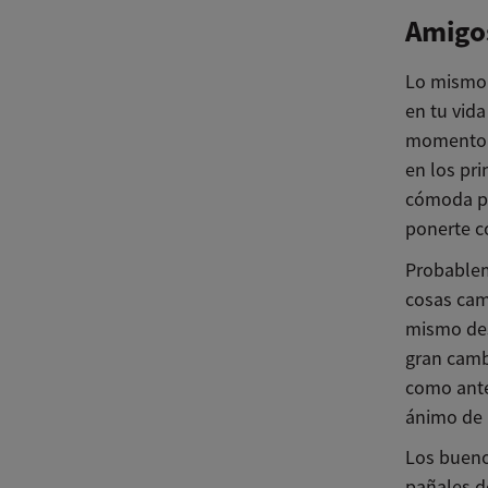
Amigo
Lo mismo 
en tu vid
momento q
en los pri
cómoda pi
ponerte c
Probablem
cosas cam
mismo des
gran camb
como ante
ánimo de 
Los bueno
pañales de