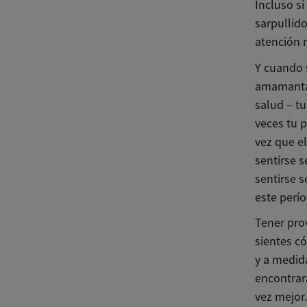
Incluso s
sarpullido
atención 
Y cuando s
amamantar,
salud – t
veces tu p
vez que el
sentirse s
sentirse 
este períod
Tener pro
sientes c
y a medid
encontrar
vez mejor.