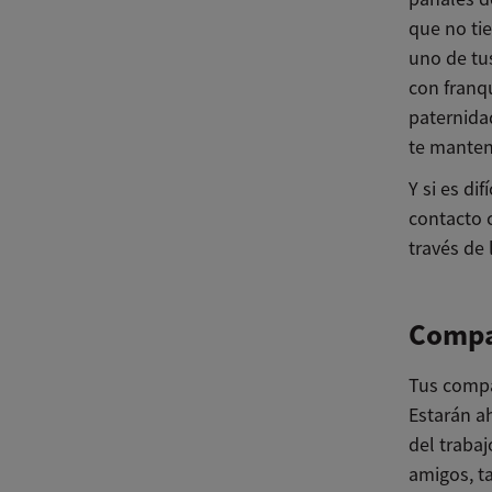
que no ti
uno de tu
con franq
paternida
te manten
Y si es di
contacto 
través de 
Compa
Tus compa
Estarán a
del traba
amigos, t