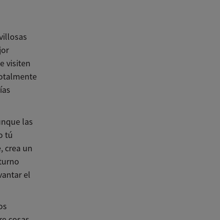
villosas
jor
 visiten
 totalmente
ías
unque las
o tú
, crea un
turno
antar el
os
re cosas