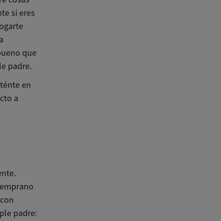
e si eres
hogarte
a
 bueno que
le padre.
nténte en
cto a
ente.
 temprano
 con
ple padre: