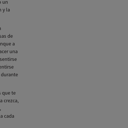
o un
 y la
n
sas de
unque a
hacer una
 sentirse
entirse
a durante
s que te
a crezca,
,
da cada