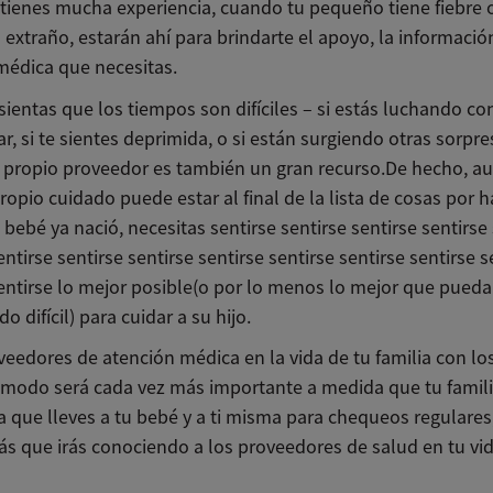
i tienes mucha experiencia, cuando tu pequeño tiene fiebre 
 extraño, estarán ahí para brindarte el apoyo, la información
médica que necesitas.
ientas que los tiempos son difíciles – si estás luchando co
 si te sientes deprimida, o si están surgiendo otras sorpre
u propio proveedor es también un gran recurso.De hecho, a
ropio cuidado puede estar al final de la lista de cosas por 
 bebé ya nació, necesitas sentirse sentirse sentirse sentirse
entirse sentirse sentirse sentirse sentirse sentirse sentirse s
sentirse lo mejor posible(o por lo menos lo mejor que pued
o difícil) para cuidar a su hijo.
veedores de atención médica en la vida de tu familia con lo
ómodo será cada vez más importante a medida que tu famili
a que lleves a tu bebé y a ti misma para chequeos regulares
ás que irás conociendo a los proveedores de salud en tu vi