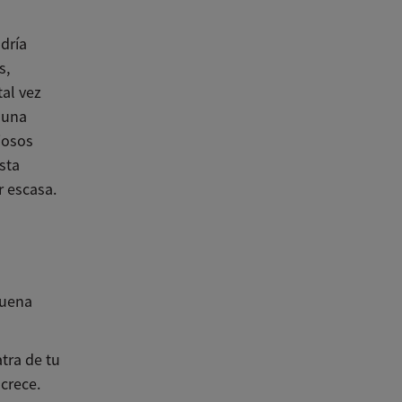
dría
s,
tal vez
 una
iosos
sta
 escasa.
buena
tra de tu
crece.