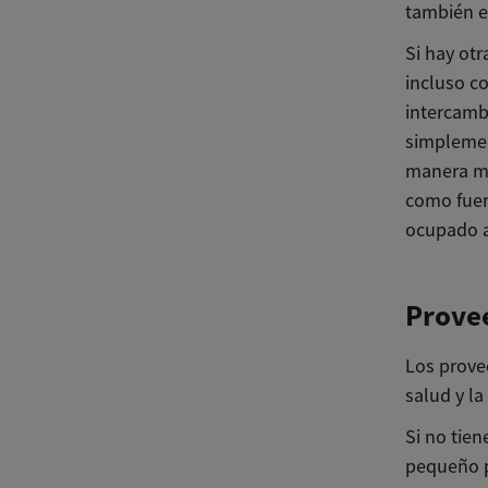
también e
Si hay otr
incluso c
intercambi
simplemen
manera mu
como fuent
ocupado a
Provee
Los prove
salud y la
Si no tien
pequeño p