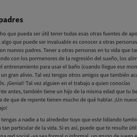
padres
ho que pueda ser útil tener todas esas otras fuentes de apo
, algo que puede ser invaluable es conocer a otras persona
on nuevos padres. Tener a otras personas en tu vida que t
iando con los pormenores de la regresión del sueño, los ali
 el entrenamiento para usar el baño (cuando llegue ese mo
 un gran alivio. Tal vez tengas otros amigos que también a
s. ¡Genial! Tal vez alguien en el trabajo a quien conocías
te antes, también tiene un hijo de la misma edad que tu be
a de que de repente tienen mucho de qué hablar. ¡Un nuev
ajo!
o tengas a nadie a tu alrededor tuyo que este lidiando tamb
 tan particular de la vida. Si es así, puede que te resulte úti
na red social -ya sea formal o informal, un grupo de juego 