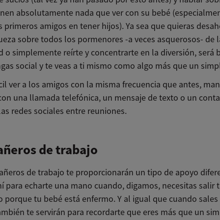
enen absolutamente nada que ver con su bebé (especialment
s primeros amigos en tener hijos). Ya sea que quieras desa
ueza sobre todos los pormenores -a veces asquerosos- de l
d o simplemente reírte y concentrarte en la diversión, será
gas social y te veas a ti mismo como algo más que un simp
fícil ver a los amigos con la misma frecuencia que antes, ma
con una llamada telefónica, un mensaje de texto o un conta
las redes sociales entre reuniones.
ñeros de trabajo
ñeros de trabajo te proporcionarán un tipo de apoyo difer
hí para echarte una mano cuando, digamos, necesitas salir
jo porque tu bebé está enfermo. Y al igual que cuando sales
ambién te servirán para recordarte que eres más que un sim