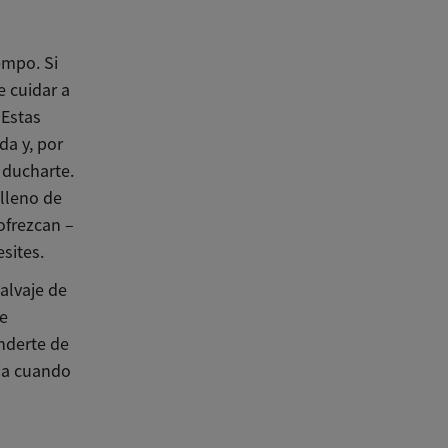
empo. Si
e cuidar a
 Estas
da y, por
 ducharte.
 lleno de
ofrezcan –
sites.
alvaje de
 e
enderte de
lia cuando