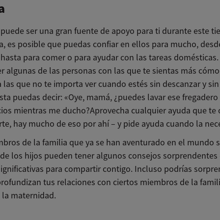
a
 puede ser una gran fuente de apoyo para ti durante este ti
ca, es posible que puedas confiar en ellos para mucho, desd
, hasta para comer o para ayudar con las tareas domésticas.
r algunas de las personas con las que te sientas más cómo
a las que no te importa ver cuando estés
sin descanzar y sin
asta puedas decir: «Oye, mamá, ¿puedes lavar ese fregadero
cios mientras me ducho?
Aprovecha cualquier ayuda que te 
rte, hay mucho de eso por ahí – y pide ayuda cuando la nece
mbros de la familia que ya se han aventurado en el mundo s
a de los hijos pueden tener algunos consejos sorprendentes
significativas para compartir contigo. Incluso podrías sorpr
rofundizan tus relaciones con ciertos miembros de la fami
 la maternidad.