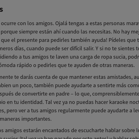
s
ocurre con los amigos. Ojalá tengas a estas personas mara
a porque siempre están ahí cuando las necesitas. No hay me
ue el presente para pedirles también ayuda! Pídeles que te
meros días, cuando puede ser difícil salir. Y si no te sientes
diendo a tus amigos te laven una carga de ropa sucia, podr
ómoda rápido o pedirles que te ayuden de otras maneras.
ente te darás cuenta de que mantener estas amistades, a
bien un poco, también puede ayudarte a sentirte más com
pués de convertirte en padre – lo que, comprensiblemente
io en tu identidad. Tal vez ya no puedas hacer karaoke noc
s, pero ver a tus amigos regularmente puede ayudarte a lev
maneras importantes.
s amigos estarán encantados de escucharte hablar sobre l
 sucios (tal vez ya han pasado por esto antes) y hablar sob