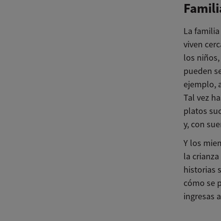
Famili
La familia
viven cer
los niños
pueden se
ejemplo, 
Tal vez h
platos su
y, con sue
Y los mie
la crianz
historias 
cómo se p
ingresas a