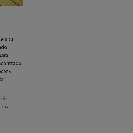
e a tu
ndo
para
encontrado
cer y
te
rtir
ará a