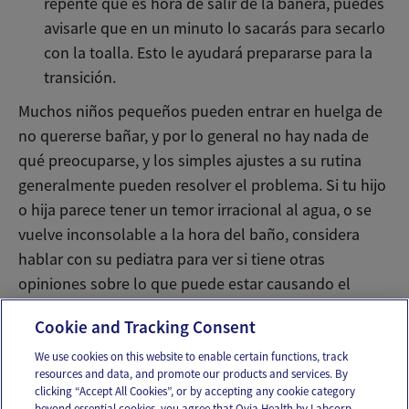
repente que es hora de salir de la bañera, puedes
avisarle que en un minuto lo sacarás para secarlo
con la toalla. Esto le ayudará prepararse para la
transición.
Muchos niños pequeños pueden entrar en huelga de
no quererse bañar, y por lo general no hay nada de
qué preocuparse, y los simples ajustes a su rutina
generalmente pueden resolver el problema. Si tu hijo
o hija parece tener un temor irracional al agua, o se
vuelve inconsolable a la hora del baño, considera
hablar con su pediatra para ver si tiene otras
opiniones sobre lo que puede estar causando el
miedo.
Cookie and Tracking Consent
We use cookies on this website to enable certain functions, track
resources and data, and promote our products and services. By
Email
Text
clicking “Accept All Cookies”, or by accepting any cookie category
beyond essential cookies, you agree that Ovia Health by Labcorp