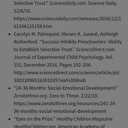
Selective Trust.”
ScienceDaily.com
. Science Daily.
12/6/16.
https://www.sciencedaily.com/releases/2016/12/1
61206125158.htm
Carolyn M. Palmquist, Vikram K. Jaswal, Ashleigh
Rutherford. “Success Inhibits Preschoolers’ Ability
to Establish Selective Trust.”
ScienceDirect.com
.
Journal of Experimental Child Psychology. Vol.
152, December 2016, Pages 192-204.
http://www.sciencedirect.com/science/article/pii/
S0022096516301035?via%3Dihub
“24-36 Months: Social-Emotional Development.”
Zerotothree.org
. Zero to Three. 2/22/10.
https://www.zerotothree.org/resources/241-24-
36-months-social-emotional-development
“Eyes on the Prize.”
Healthy Children Magazine.
HealthyChildren.org
. American Academy of