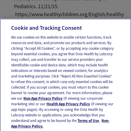
Pediatrics. 11/21/15.
https://www.healthychildren.org/English/healthy
-living/sports/Pages/Eyes-on-the-Prize.aspx
Cookie and Tracking Consent
We use cookies on this website to enable certain functions, track
resources and data, and promote our products and services. By
Email
Text
clicking “Accept All Cookies”, or by accepting any cookie category
beyond essential cookies, you agree that Ovia Health by Labcorp
may collect, use and transfer to our service providers your
identifiable cookie and device data, which may include health
OUR APPS
indications or interests based on viewed content, for analytics
and marketing purposes. Click “Reject All Non-Essential Cookies”
to refuse this consent, in which case only essential cookies will be
collected. If you accept cookies, you must return to this cookie
banner to revoke your agreement. For more information, please
see our
Non-App Privacy Policy
(if viewing our corporate
FOLLOW US
marketing site) or our
Health App Privacy Policy
(if viewing our
app topic pages). By accessing or using the Ovia Health by
Labcorp website or applications, you acknowledge that you
understand and agree to be bound by the
Terms of Use
.
Non-
App Privacy Policy.