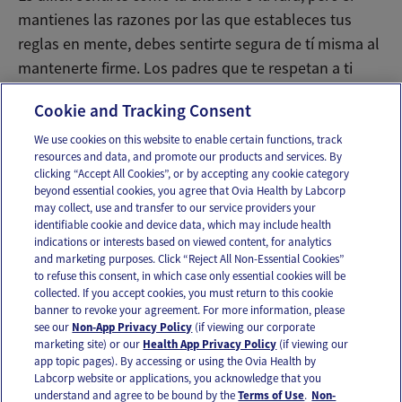
mantienes las razones por las que estableces tus
reglas en mente, debes sentirte segura de tí misma al
mantenerte firme. Los padres que te respetan a ti
también respetarán tus reglas.
Cookie and Tracking Consent
We use cookies on this website to enable certain functions, track
resources and data, and promote our products and services. By
Email
Text
clicking “Accept All Cookies”, or by accepting any cookie category
beyond essential cookies, you agree that Ovia Health by Labcorp
may collect, use and transfer to our service providers your
identifiable cookie and device data, which may include health
OUR APPS
indications or interests based on viewed content, for analytics
and marketing purposes. Click “Reject All Non-Essential Cookies”
to refuse this consent, in which case only essential cookies will be
collected. If you accept cookies, you must return to this cookie
banner to revoke your agreement. For more information, please
see our
Non-App Privacy Policy
(if viewing our corporate
FOLLOW US
marketing site) or our
Health App Privacy Policy
(if viewing our
app topic pages). By accessing or using the Ovia Health by
Labcorp website or applications, you acknowledge that you
understand and agree to be bound by the
Terms of Use
.
Non-