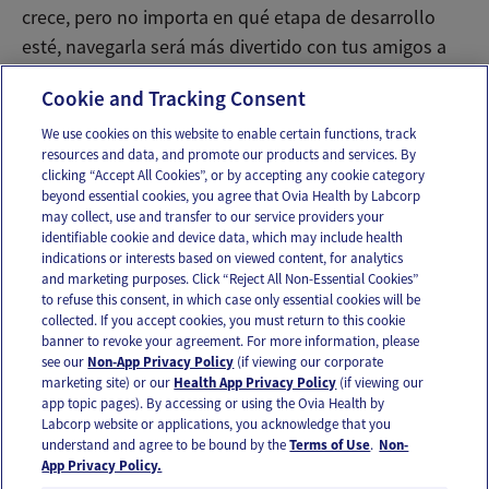
crece, pero no importa en qué etapa de desarrollo
esté, navegarla será más divertido con tus amigos a
tu lado.
Cookie and Tracking Consent
We use cookies on this website to enable certain functions, track
resources and data, and promote our products and services. By
Email
Text
clicking “Accept All Cookies”, or by accepting any cookie category
beyond essential cookies, you agree that Ovia Health by Labcorp
may collect, use and transfer to our service providers your
identifiable cookie and device data, which may include health
OUR APPS
indications or interests based on viewed content, for analytics
and marketing purposes. Click “Reject All Non-Essential Cookies”
to refuse this consent, in which case only essential cookies will be
collected. If you accept cookies, you must return to this cookie
banner to revoke your agreement. For more information, please
see our
Non-App Privacy Policy
(if viewing our corporate
FOLLOW US
marketing site) or our
Health App Privacy Policy
(if viewing our
app topic pages). By accessing or using the Ovia Health by
Labcorp website or applications, you acknowledge that you
understand and agree to be bound by the
Terms of Use
.
Non-
App Privacy Policy.