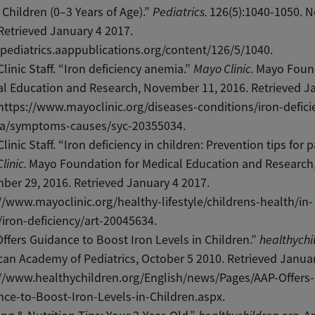
Children (0–3 Years of Age).”
Pediatrics.
126(5):1040-1050. 
Retrieved January 4 2017.
/pediatrics.aappublications.org/content/126/5/1040
.
linic Staff. “Iron deficiency anemia.”
Mayo Clinic.
Mayo Found
l Education and Research, November 11, 2016. Retrieved J
https://www.mayoclinic.org/diseases-conditions/iron-defici
a/symptoms-causes/syc-20355034
.
linic Staff. “Iron deficiency in children: Prevention tips for p
linic.
Mayo Foundation for Medical Education and Research
er 29, 2016. Retrieved January 4 2017.
//www.mayoclinic.org/healthy-lifestyle/childrens-health/in-
iron-deficiency/art-20045634.
ffers Guidance to Boost Iron Levels in Children.”
healthychi
an Academy of Pediatrics, October 5 2010. Retrieved Januar
//www.healthychildren.org/English/news/Pages/AAP-Offers-
ce-to-Boost-Iron-Levels-in-Children.aspx
.