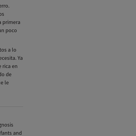
erro.
os
a primera
 un poco
tos a lo
ecesita. Ya
 rica en
do de
e le
gnosis
nfants and