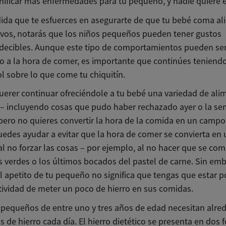
gnificar más enfermedades para tu pequeño, y nadie quiere 
ida que te esfuerces en asegurarte de que tu bebé coma a
tivos, notarás que los niños pequeños pueden tener gustos
decibles. Aunque este tipo de comportamientos pueden se
ío a la hora de comer, es importante que continúes teniend
l sobre lo que come tu chiquitín.
querer continuar ofreciéndole a tu bebé una variedad de al
s – incluyendo cosas que pudo haber rechazado ayer o la s
pero no quieres convertir la hora de la comida en un campo
Puedes ayudar a evitar que la hora de comer se convierta en
al no forzar las cosas – por ejemplo, al no hacer que se co
es verdes o los últimos bocados del pastel de carne. Sin em
el apetito de tu pequeño no significa que tengas que estar 
atividad de meter un poco de hierro en sus comidas.
 pequeños de entre uno y tres años de edad necesitan alre
 de hierro cada día. El hierro dietético se presenta en dos 