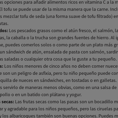
 opciones para añadir alimentos ricos en vitamina C a la m
l tofu se puede usar de la misma manera que la carne. Inc
 mezclar tofu de seda (una forma suave de tofu filtrado) e
utas.
dos:
Los pescados grasos como el atún fresco, el salmón, l
as, la caballa o la trucha son grandes fuentes de hierro. Al 
ne, puedes comerlos solos o como parte de un plato más g
un sándwich de atún, ensalada de pasta con salmón, sardi
as saladas o cualquier otra cosa que le guste a tu pequeño.
s:
Los niños menores de cinco años no deben comer nuece
 son un peligro de asfixia, pero tu niño pequeño puede co
uilla de nueces en sándwiches, en tostadas o en galletas.
s servirlo de maneras menos obvias, como en una salsa de
pollo o en un batido con plátano y yogur.
 secas:
Las frutas secas como las pasas son un bocadillo 
r y agradable para los niños pequeños, pero las ciruelas pa
y los albaricoques también son buenas opciones. Puedes m