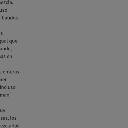
ezcla.
luso
n batidos
as
igual que
rande,
nas en
s enteras
mer
 Incluso
 maní
muy
sas, los
ezclarlas