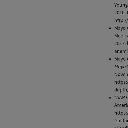
Young 
2010. 
http:/
Mayo C
Medica
2017.
anemi
Mayo C
Mayo C
Novemb
https:
depth/
“AAP O
Americ
https:
Guidan