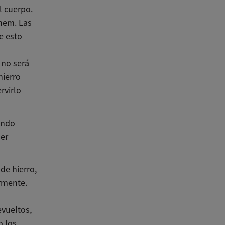
l cuerpo.
 hem. Las
e esto
 no será
hierro
rvirlo
endo
mer
de hierro,
rmente.
evueltos,
o los