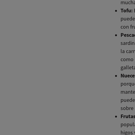
muchas
Tofu:
E
puedes
con fr
Pesca
sardin
la car
como 
gallet
Nuece
porque
manteq
puede
sobre 
Frutas
popula
higos 