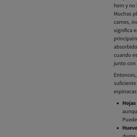
hem y no 
Muchas pl
carnes, i
significa
principal
absorbido
cuando es
junto con 
Entonces,
suficient
espinacas
Hojas
aunqu
Puede 
Huevo
duros,