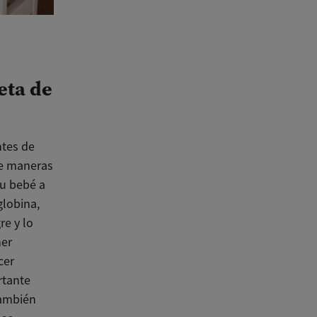
eta de
ntes de
 de maneras
tu bebé a
globina,
re y lo
ner
cer
rtante
también