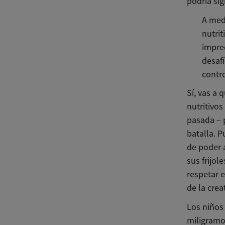
podría si
A med
nutri
impre
desaf
contro
Sí, vas a 
nutritivo
pasada – 
batalla. 
de poder 
sus frijol
respetar 
de la cre
Los niños
miligramos