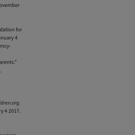
November
ation for
anuary 4
ency-
arents.”
,
ldren.org
.
y 4 2017.