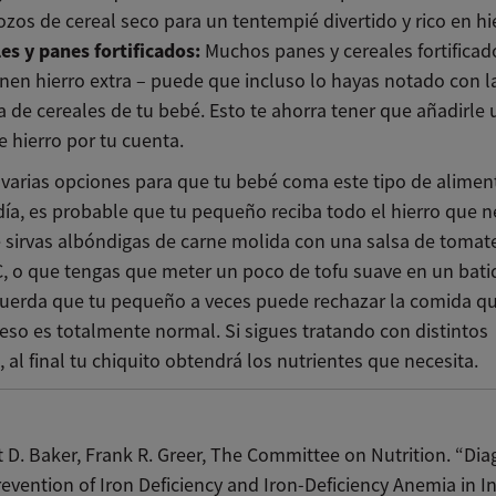
ozos de cereal seco para un tentempié divertido y rico en hi
es y panes fortificados:
Muchos panes y cereales fortificad
nen hierro extra – puede que incluso lo hayas notado con l
 de cereales de tu bebé. Esto te ahorra tener que añadirle
 hierro por tu cuenta.
s varias opciones para que tu bebé coma este tipo de alimen
día, es probable que tu pequeño reciba todo el hierro que n
e sirvas albóndigas de carne molida con una salsa de tomate
C, o que tengas que meter un poco de tofu suave en un bati
cuerda que tu pequeño a veces puede rechazar la comida qu
 eso es totalmente normal. Si sigues tratando con distintos
 al final tu chiquito obtendrá los nutrientes que necesita.
 D. Baker, Frank R. Greer, The Committee on Nutrition. “Dia
evention of Iron Deficiency and Iron-Deficiency Anemia in I