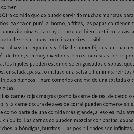
 comer.
:
Otra comida que se puede servir de muchas maneras para
os. Ya sea en puré, al horno, o fritas, las papas contienen 
 como vitamina C. La mayor parte del hierro está en la cásca
 trata de servir papas con cáscara si es posible.
es:
Tal vez tu pequeño sea feliz de comer frijoles por su cue
s de todo, son muy divertidos. Pero si necesitas ser un po
sa, los frijoles pueden esconderse en guisados o sopas, ques
os, ensalada, pasta, o incluso una salsa o hummus, refritos
 frijoles blancos – para comerlos encima de una tostada o 
o pitas.
:
Las carnes rojas magras (como la carne de res, de cerdo o
o) y la carne oscura de aves de corral pueden comerse sola
se como parte de una comida más grande, si eso es más atr
u chiquito. Las carnes se pueden mezclar con pastas, sopas
ches, albóndigas, burritos – las posibilidades son infinitas,