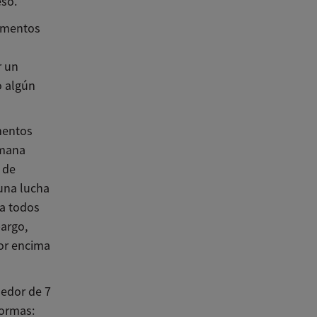
eso.
limentos
r un
o algún
imentos
emana
 de
 una lucha
ma todos
bargo,
por encima
dedor de 7
formas: