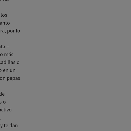
 los
tanto
ra, por lo
nta –
co más
adillas o
 o en un
con papas
 de
s o
activo
,
 y te dan