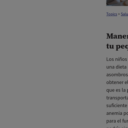
Topics
>
Salu
Maner
tu pe
Los niños
una dieta 
asombrosa
obtener e
que es la 
transport
suficiente
anemia po
para el f