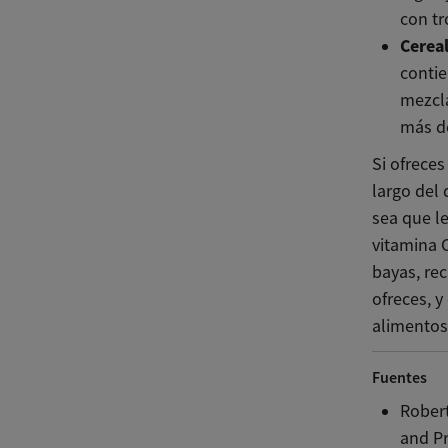
con tr
Cereal
contie
mezcla
más de
Si ofrece
largo del 
sea que l
vitamina 
bayas, re
ofreces, y
alimentos,
Fuentes
Robert
and Pr