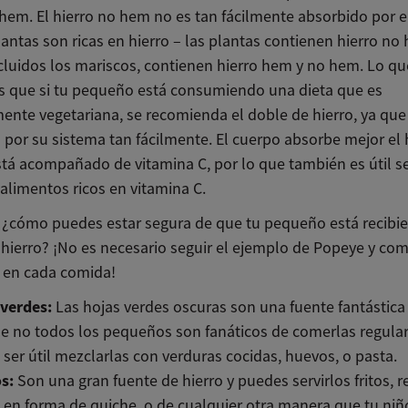
hem. El hierro no hem no es tan fácilmente absorbido por e
antas son ricas en hierro – las plantas contienen hierro no
ncluidos los mariscos, contienen hierro hem y no hem. Lo qu
 es que si tu pequeño está consumiendo una dieta que es
mente vegetariana, se recomienda el doble de hierro, ya que
 por su sistema tan fácilmente. El cuerpo absorbe mejor el 
tá acompañado de vitamina C, por lo que también es útil se
alimentos ricos en vitamina C.
 ¿cómo puedes estar segura de que tu pequeño está recibi
e hierro? ¡No es necesario seguir el ejemplo de Popeye y co
 en cada comida!
 verdes:
Las hojas verdes oscuras son una fuente fantástica 
e no todos los pequeños son fanáticos de comerlas regula
ser útil mezclarlas con verduras cocidas, huevos, o pasta.
s:
Son una gran fuente de hierro y puedes servirlos fritos, r
 en forma de quiche, o de cualquier otra manera que tu niñ