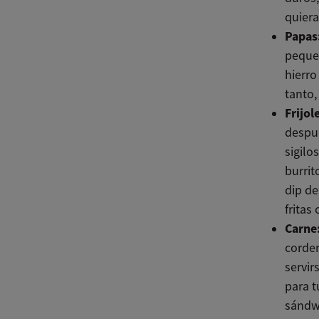
quiera
Papas
pequeñ
hierro
tanto,
Frijol
despué
sigilo
burrit
dip de
fritas 
Carne
corder
servir
para t
sándwi