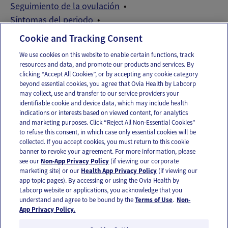
Seguimiento de la ovulación
Síntomas del periodo
Síntomas y señales de la ovulación
Cookie and Tracking Consent
We use cookies on this website to enable certain functions, track
resources and data, and promote our products and services. By
Email
Text
clicking “Accept All Cookies”, or by accepting any cookie category
beyond essential cookies, you agree that Ovia Health by Labcorp
may collect, use and transfer to our service providers your
identifiable cookie and device data, which may include health
OUR APPS
indications or interests based on viewed content, for analytics
and marketing purposes. Click “Reject All Non-Essential Cookies”
to refuse this consent, in which case only essential cookies will be
collected. If you accept cookies, you must return to this cookie
banner to revoke your agreement. For more information, please
see our
Non-App Privacy Policy
(if viewing our corporate
FOLLOW US
marketing site) or our
Health App Privacy Policy
(if viewing our
app topic pages). By accessing or using the Ovia Health by
Labcorp website or applications, you acknowledge that you
understand and agree to be bound by the
Terms of Use
.
Non-
App Privacy Policy.