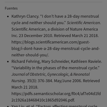
Fuentes
Kathryn Clancy. “I don’t have a 28-day menstrual
cycle and neither should you.”
Scientific American
.
Scientific American, a division of Nature America
Inc. 23 December 2010. Retrieved March 21 2018.
https://blogs.scientificamerican.com/guest-
blog/i-dont-have-a-28-day-menstrual-cycle-and-
neither-should-you/.
Richard Fehring, Mary Schneider, Kathleen Raviele.
“Variability in the phases of the menstrual cycle.”
Journal of Obstetric, Gynecologic, & Neonatal
Nursing
. 35(3): 376-384. May/June 2006. Retrieved
March 21 2018.
https://pdfs.semanticscholar.org/f0c4/af7e04d1fd
2c1926a18468410c1865d92046.pdf.
Yan Liu, et al. “Factors affecting menstrual cycle