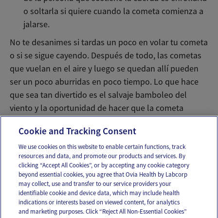
o soltarla si quiere cuando la cometa comienza a
jalarse.
No te desanimes si tardas un poco en volar tu cometa
o si se sigue cayendo. Después de todo, las cometas
que vuelan en el aire y luego se quedan allí pueden
ser un poco aburridas en poco tiempo. Lo que hace
que sea tan divertido es el salvaje bamboleo del
viento y la oportunidad de hacer que la cometa
vuelva a volar.
Cookie and Tracking Consent
We use cookies on this website to enable certain functions, track
resources and data, and promote our products and services. By
Email
Text
clicking “Accept All Cookies”, or by accepting any cookie category
beyond essential cookies, you agree that Ovia Health by Labcorp
may collect, use and transfer to our service providers your
identifiable cookie and device data, which may include health
OUR APPS
indications or interests based on viewed content, for analytics
and marketing purposes. Click “Reject All Non-Essential Cookies”