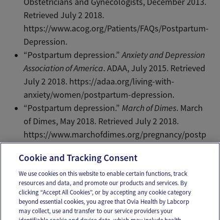
Obstetricians and Gynecologists, December 2013.
Retrieved July 2 2018.
https://www.acog.org/Patients/FAQs/Postpartum-
Depression.
“Postpartum depression.”
Anxiety and Depression
Association of America
. ADAA, July 2015. Retrieved
July 2 2018. https://adaa.org/living-with-
anxiety/women/postpartum-depression.
“Postpartum depression.”
March of Dimes
. March
of Dimes, May 2018. Retrieved July 2 2018.
https://www.marchofdimes.org/pregnancy/postp
artum-depression.aspx.
Cookie and Tracking Consent
We use cookies on this website to enable certain functions, track
resources and data, and promote our products and services. By
Email
Text
clicking “Accept All Cookies”, or by accepting any cookie category
beyond essential cookies, you agree that Ovia Health by Labcorp
may collect, use and transfer to our service providers your