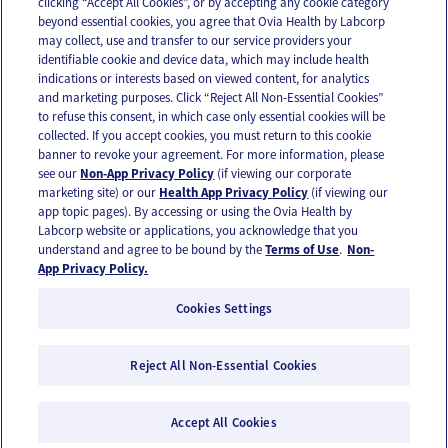
clicking “Accept All Cookies”, or by accepting any cookie category
beyond essential cookies, you agree that Ovia Health by Labcorp
may collect, use and transfer to our service providers your
identifiable cookie and device data, which may include health
OUR APPS
indications or interests based on viewed content, for analytics
and marketing purposes. Click “Reject All Non-Essential Cookies”
to refuse this consent, in which case only essential cookies will be
collected. If you accept cookies, you must return to this cookie
banner to revoke your agreement. For more information, please
see our
Non-App Privacy Policy
(if viewing our corporate
FOLLOW US
marketing site) or our
Health App Privacy Policy
(if viewing our
app topic pages). By accessing or using the Ovia Health by
Labcorp website or applications, you acknowledge that you
understand and agree to be bound by the
Terms of Use
.
Non-
App Privacy Policy.
Cookies Settings
Email Us
Terms of Use
Privacy Policy
© 2026 Ovia Health by Labcorp
Reject All Non-Essential Cookies
Ovia products and services are provided for informational purposes only and are not
intended as a substitute for medical care or medical advice. You should contact a
healthcare provider if you need medical care or advice. Please see our Terms of Use and
Accept All Cookies
Privacy Policy for more information.