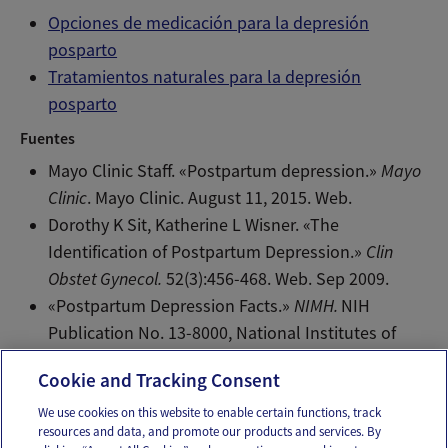
Opciones de medicación para la depresión
posparto
Tratamientos naturales para la depresión
posparto
Fuentes
Mayo Clinic Staff. «Postpartum depression.»
Mayo
Clinic
. Mayo Clinic. August 11, 2015. Web.
Dorothy K Sit, Katherine L Wisner. «The
Identification of Postpartum Depression.»
Clin
Obstet Gynecol.
52(3):456-468. Web. Sep 2009.
«Postpartum Depression Facts.»
NIMH.
NIH
Publication No. 13-8000, National Institutes of
Mental Health, NIH, HHS, Jun 2016. Web.
Cookie and Tracking Consent
We use cookies on this website to enable certain functions, track
resources and data, and promote our products and services. By
Email
Text