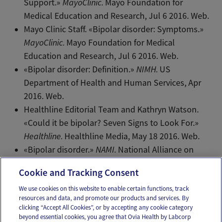
Support.»
MayoClinic.
Mayo Foundation for
Medical Education and Research, Jul 6 2016. Web.
Mayo Clinic Staff. «Bipolar disorder: Symptoms.»
MayoClinic.
Mayo Foundation for Medical
Education and Research, Jul 6 2016. Web.
«Bipolar disorder: Definition.»
NIMH.
US
Department of Health and Human Services, Apr
2016. Web.
Healthline Editorial Team and Kathryn Watson.
«Could it be bipolar? Seven Signs to Look For.»
Healthline.
Healthline Media, May 18 2016. Web.
«Bipolar disorder.»
NAMI.
National Alliance on
Mental Illness, 2016. Web.
Cookie and Tracking Consent
We use cookies on this website to enable certain functions, track
resources and data, and promote our products and services. By
Email
Text
clicking “Accept All Cookies”, or by accepting any cookie category
beyond essential cookies, you agree that Ovia Health by Labcorp