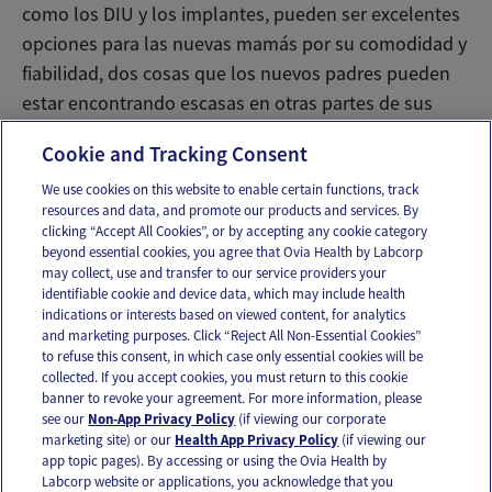
como los DIU y los implantes, pueden ser excelentes
opciones para las nuevas mamás por su comodidad y
fiabilidad, dos cosas que los nuevos padres pueden
estar encontrando escasas en otras partes de sus
vidas.
Cookie and Tracking Consent
We use cookies on this website to enable certain functions, track
resources and data, and promote our products and services. By
Email
Text
clicking “Accept All Cookies”, or by accepting any cookie category
beyond essential cookies, you agree that Ovia Health by Labcorp
may collect, use and transfer to our service providers your
identifiable cookie and device data, which may include health
OUR APPS
indications or interests based on viewed content, for analytics
and marketing purposes. Click “Reject All Non-Essential Cookies”
to refuse this consent, in which case only essential cookies will be
collected. If you accept cookies, you must return to this cookie
banner to revoke your agreement. For more information, please
see our
Non-App Privacy Policy
(if viewing our corporate
FOLLOW US
marketing site) or our
Health App Privacy Policy
(if viewing our
app topic pages). By accessing or using the Ovia Health by
Labcorp website or applications, you acknowledge that you