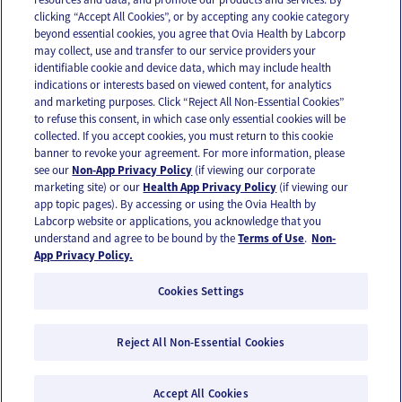
Email
Text
clicking “Accept All Cookies”, or by accepting any cookie category
beyond essential cookies, you agree that Ovia Health by Labcorp
may collect, use and transfer to our service providers your
identifiable cookie and device data, which may include health
OUR APPS
indications or interests based on viewed content, for analytics
and marketing purposes. Click “Reject All Non-Essential Cookies”
to refuse this consent, in which case only essential cookies will be
collected. If you accept cookies, you must return to this cookie
banner to revoke your agreement. For more information, please
see our
Non-App Privacy Policy
(if viewing our corporate
FOLLOW US
marketing site) or our
Health App Privacy Policy
(if viewing our
app topic pages). By accessing or using the Ovia Health by
Labcorp website or applications, you acknowledge that you
understand and agree to be bound by the
Terms of Use
.
Non-
App Privacy Policy.
Cookies Settings
Email Us
Terms of Use
Privacy Policy
© 2026 Ovia Health by Labcorp
Reject All Non-Essential Cookies
Ovia products and services are provided for informational purposes only and are not
intended as a substitute for medical care or medical advice. You should contact a
Accept All Cookies
healthcare provider if you need medical care or advice. Please see our Terms of Use and