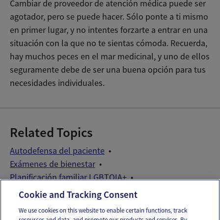
Cambiar de proveedor de atención médica puede ser
agotador, pero se puede hacer. Sólo ponte a ti mismo
en primer lugar, y no intentes forzarte a entrar en una
situación con la que no te sientas cómoda. Recuerda,
hay muchos peces en el mar medicinal, y uno de ellos
seguramente debe de ser una buena opción para tus
necesidades individuales.
Related Topics
Autodefensa del paciente
Exámenes de bienestar
Planificación familiar LGBTQIA+
Proveedores del cuidado de la salud reproductiva
Cookie and Tracking Consent
We use cookies on this website to enable certain functions, track
resources and data, and promote our products and services. By