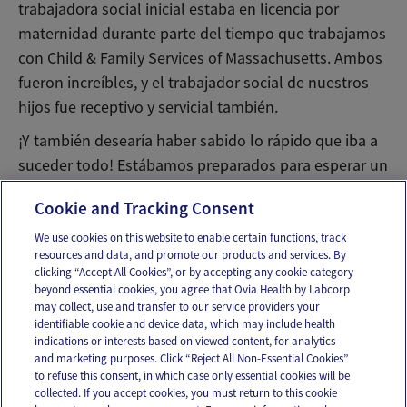
trabajadora social inicial estaba en licencia por
maternidad durante parte del tiempo que trabajamos
con Child & Family Services of Massachusetts. Ambos
fueron increíbles, y el trabajador social de nuestros
hijos fue receptivo y servicial también.
¡Y también desearía haber sabido lo rápido que iba a
suceder todo! Estábamos preparados para esperar un
par de años y, en cambio, ¡todo se movió muy rápido!
Cookie and Tracking Consent
We use cookies on this website to enable certain functions, track
resources and data, and promote our products and services. By
Email
Text
clicking “Accept All Cookies”, or by accepting any cookie category
beyond essential cookies, you agree that Ovia Health by Labcorp
may collect, use and transfer to our service providers your
identifiable cookie and device data, which may include health
OUR APPS
indications or interests based on viewed content, for analytics
and marketing purposes. Click “Reject All Non-Essential Cookies”
to refuse this consent, in which case only essential cookies will be
collected. If you accept cookies, you must return to this cookie