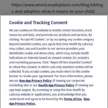
https://www.americanadoptions.com/blog/sibling
s-and-adoption-what-it-means-to-your-child/
…………..
Cookie and Tracking Consent
We use cookies on this website to enable certain functions, track
resources and data, and promote our products and services. By
Email
Text
clicking “Accept All Cookies”, or by accepting any cookie category
beyond essential cookies, you agree that Ovia Health by Labcorp
may collect, use and transfer to our service providers your
identifiable cookie and device data, which may include health
OUR APPS
indications or interests based on viewed content, for analytics
and marketing purposes. Click “Reject All Non-Essential Cookies”
to refuse this consent, in which case only essential cookies will be
collected. If you accept cookies, you must return to this cookie
banner to revoke your agreement. For more information, please
see our
Non-App Privacy Policy
(if viewing our corporate
FOLLOW US
marketing site) or our
Health App Privacy Policy
(if viewing our
app topic pages). By accessing or using the Ovia Health by
Labcorp website or applications, you acknowledge that you
understand and agree to be bound by the
Terms of Use
.
Non-
App Privacy Policy.