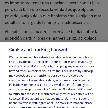
es importante tener una relación sincera con tu hijo –
pero está bien si a veces la verdad es que algo es
privado, o algo de lo que hablarás con su hijo en más
detalle a lo largo de la niñez y la adolescencia.
Al final, la única manera correcta de hablar sobre la
adopción de tu hijo es de manera veraz, apropiada
para su edad y de la manera correcta para tu familia.
Cookie and Tracking Consent
We use cookies on this website to enable certain functions, track
resources and data, and promote our products and services. By
Email
Text
clicking “Accept All Cookies”, or by accepting any cookie category
beyond essential cookies, you agree that Ovia Health by Labcorp
may collect, use and transfer to our service providers your
identifiable cookie and device data, which may include health
OUR APPS
indications or interests based on viewed content, for analytics
and marketing purposes. Click “Reject All Non-Essential Cookies”
to refuse this consent, in which case only essential cookies will be
collected. If you accept cookies, you must return to this cookie
banner to revoke your agreement. For more information, please
see our
Non-App Privacy Policy
(if viewing our corporate