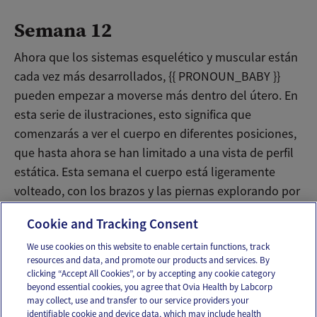
Semana 12
Ahora que los sistemas esquelético y muscular están
cada vez más desarrollados, {{ PRONOUN_BABY }}
pueden empezar a moverse más dentro del útero. En
esta serie de ilustraciones, esto significa que
comenzarás a ver el cuerpo en diferentes posiciones,
que hasta ahora se han limitado a una vista de perfil
estática. Esta semana el cuerpo está ligeramente
volteado, con los brazos y las piernas explorando por
primera vez.
Cookie and Tracking Consent
We use cookies on this website to enable certain functions, track
resources and data, and promote our products and services. By
Email
Text
clicking “Accept All Cookies”, or by accepting any cookie category
beyond essential cookies, you agree that Ovia Health by Labcorp
may collect, use and transfer to our service providers your
identifiable cookie and device data, which may include health