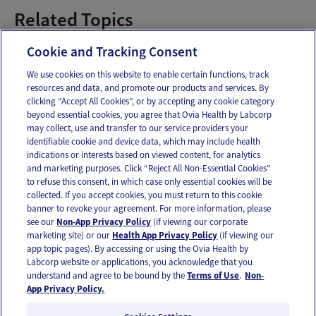
Related Topics
Estreñimiento
Cookie and Tracking Consent
We use cookies on this website to enable certain functions, track
resources and data, and promote our products and services. By
Email
Text
clicking “Accept All Cookies”, or by accepting any cookie category
beyond essential cookies, you agree that Ovia Health by Labcorp
may collect, use and transfer to our service providers your
identifiable cookie and device data, which may include health
OUR APPS
indications or interests based on viewed content, for analytics
and marketing purposes. Click “Reject All Non-Essential Cookies”
to refuse this consent, in which case only essential cookies will be
collected. If you accept cookies, you must return to this cookie
banner to revoke your agreement. For more information, please
see our
Non-App Privacy Policy
(if viewing our corporate
FOLLOW US
marketing site) or our
Health App Privacy Policy
(if viewing our
app topic pages). By accessing or using the Ovia Health by
Labcorp website or applications, you acknowledge that you
understand and agree to be bound by the
Terms of Use
.
Non-
App Privacy Policy.